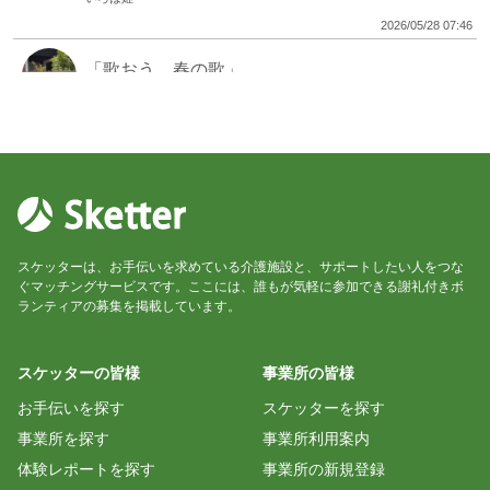
2026/05/28 07:46
「歌おう 春の歌」
いろは姫
2026/04/02 10:28
「歌おう 春の歌」
いろは姫
2026/04/02 10:13
スケッターは、お手伝いを求めている介護施設と、サポートしたい人をつな
歌おう「卒業ソング 青春ソング」
ぐマッチングサービスです。ここには、誰もが気軽に参加できる謝礼付きボ
ランティアの募集を掲載しています。
いろは姫
2026/03/12 16:31
スケッターの皆様
事業所の皆様
歌おう「卒業ソング 青春ソング」
お手伝いを探す
スケッターを探す
いろは姫
2026/03/12 16:11
事業所を探す
事業所利用案内
体験レポートを探す
事業所の新規登録
バレンタインコンサート