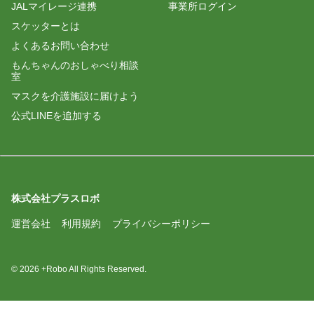
JALマイレージ連携
事業所ログイン
いろは姫
スケッターとは
2026/02/11 11:27
よくあるお問い合わせ
歌おう「冬の歌」
もんちゃんのおしゃべり相談
室
いろは姫
マスクを介護施設に届けよう
2026/01/22 08:51
公式LINEを追加する
歌おう「冬の歌」
いろは姫
2026/01/21 11:41
ひろせ紅白歌合戦は紅組の勝利
株式会社プラスロボ
いろは姫
運営会社
利用規約
プライバシーポリシー
2025/12/23 08:43
ベルカナ紅白歌合戦は紅組勝利
© 2026 +Robo All Rights Reserved.
いろは姫
2025/12/22 07:40