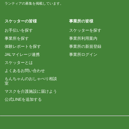
ランティアの募集を掲載しています。
2026/05/12 05:47
暖かな温かな春の日
スケッターの皆様
事業所の皆様
ながい
お手伝いを探す
スケッターを探す
2026/04/03 07:40
事業所を探す
事業所利用案内
春を思いながらの活動
体験レポートを探す
事業所の新規登録
ながい
JALマイレージ連携
事業所ログイン
2026/03/18 07:15
スケッターとは
戸建ての親密感
よくあるお問い合わせ
もんちゃんのおしゃべり相談
ながい
室
2026/03/14 07:43
マスクを介護施設に届けよう
高級住宅地の特養での活動
公式LINEを追加する
ながい
2026/02/04 03:26
大家族の穏やかな暮らし