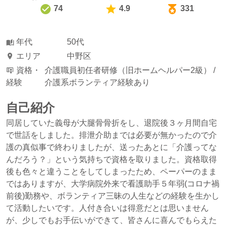
74
4.9
331
年代
50代
エリア
中野区
資格・
介護職員初任者研修（旧ホームヘルパー2級） /
経験
介護系ボランティア経験あり
自己紹介
同居していた義母が大腿骨骨折をし、退院後３ヶ月間自宅
で世話をしました。排泄介助までは必要が無かったので介
護の真似事で終わりましたが、送ったあとに「介護ってな
んだろう？」という気持ちで資格を取りました。資格取得
後も色々と違うことをしてしまったため、ペーパーのまま
ではありますが、大学病院外来で看護助手５年弱(コロナ禍
前後)勤務や、ボランティア三昧の人生などの経験を生かし
て活動したいです。人付き合いは得意だとは思いません
が、少しでもお手伝いができて、皆さんに喜んでもらえた