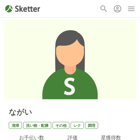
ながい
清掃
洗い物・配膳
その他
レク
調理
お手伝い数
評価
星獲得数