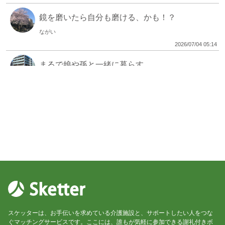
鏡を磨いたら自分も磨ける、かも！？
ながい
2026/07/04 05:14
まるで娘や孫と一緒に暮らす
ながい
2026/06/30 06:12
梅雨時こそお掃除！
ながい
2026/06/27 04:19
ガチの筋トレ、その後の温かいお昼ごはん！
ながい
2026/05/20 06:45
活動帰りの楽しい商店街
スケッターは、お手伝いを求めている介護施設と、サポートしたい人をつな
ながい
ぐマッチングサービスです。ここには、誰もが気軽に参加できる謝礼付きボ