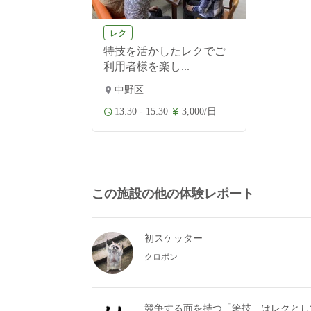
レク
特技を活かしたレクでご
利用者様を楽し...
中野区
13:30 - 15:30
3,000/日
この施設の他の体験レポート
初スケッター
クロポン
競争する面を持つ「箸技」はレクとし