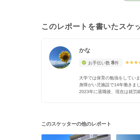
このレポートを書いたスケ
かな
8
★★★
★★★
お手伝い数
件
大学では保育の勉強をしていま
身障がい児施設で14年働きま
2023年に退職後、現在は就
います。
このスケッターの他のレポート