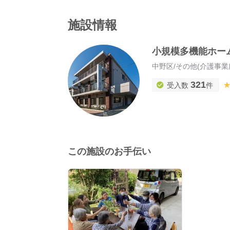
施設情報
小規模多機能ホー
中野区
/
その他(介護事業
321
受入数
件
この施設のお手伝い