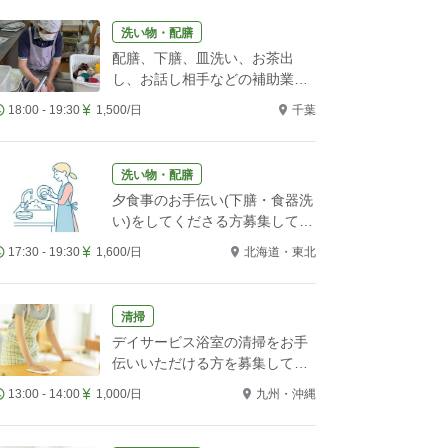
洗い物・配膳
配膳、下膳、皿洗い、お茶出
し、お話し相手などの補助業務
をお願いします！
18:00 - 19:30
1,500/日
千葉
洗い物・配膳
夕食事のお手伝い(下膳・食器洗
い)をしてくださる方募集してい
ます。
17:30 - 19:30
1,600/日
北海道・東北
清掃
デイサービス浴室の清掃をお手
伝いいただける方を募集してい
ます
13:00 - 14:00
1,000/日
九州・沖縄