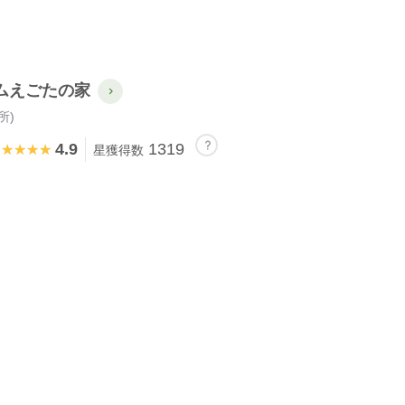
ムえごたの家
所)
4.9
1319
★★★★★
★★★★★
星獲得数