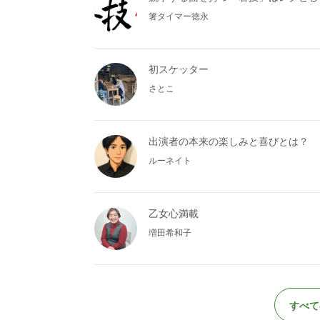
箸タイマー徳永
初スケッター
さとこ
出演者の本来の楽しみと喜びとは？
ルーネイト
乙女心満載
増田希和子
すべて