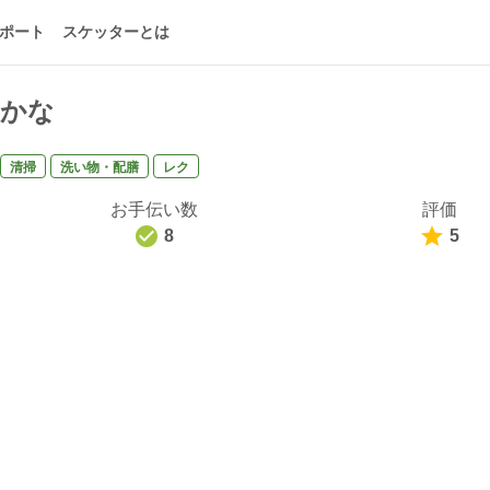
ポート
スケッターとは
かな
清掃
洗い物・配膳
レク
お手伝い数
評価
8
5