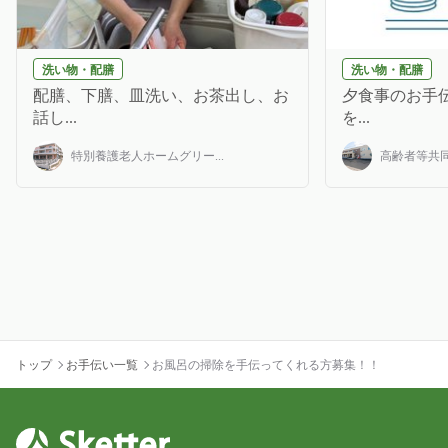
洗い物・配膳
洗い物・配膳
配膳、下膳、皿洗い、お茶出し、お
夕食事のお手伝
話し...
を...
特別養護老人ホームグリー...
高齢者等共同
トップ
お手伝い一覧
お風呂の掃除を手伝ってくれる方募集！！