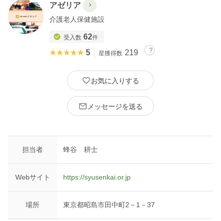
アゼリア
介護老人保健施設
62
受入数
件
★★★★★
★★★★★
5
219
星獲得数
お気に入りする
メッセージを送る
担当者
蜂谷 耕士
Webサイト
https://syusenkai.or.jp
場所
東京都昭島市田中町2－1－37