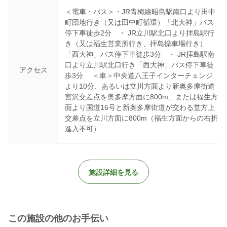
＜電車・バス＞・JR青梅線昭島駅南口より田中
町団地行き（又は田中町循環）「北大神」バス
停下車徒歩2分 ・ JR立川駅北口より拝島駅行
き（又は福生営業所行き、拝島操車場行き）
「西大神」バス停下車徒歩3分 ・ JR拝島駅南
口より立川駅北口行き「西大神」バス停下車徒
アクセス
歩3分 ＜車＞中央道八王子インターチェンジ
より10分、あるいは立川方面より新奥多摩街道
宮沢交差点を奥多摩方面に800m、または福生方
面より国道16号と新奥多摩街道が交わる堂方上
交差点を立川方面に800m（福生方面からの右折
進入不可）
施設詳細を見る
この施設の他のお手伝い