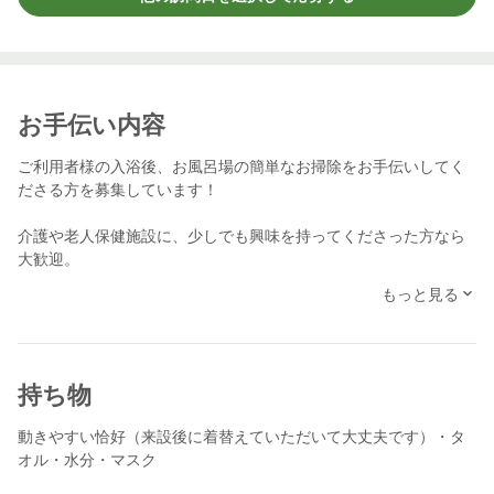
お手伝い内容
ご利用者様の入浴後、お風呂場の簡単なお掃除をお手伝いしてく
ださる方を募集しています！
介護や老人保健施設に、少しでも興味を持ってくださった方なら
大歓迎。
特別な経験やスキルは必要ありません。
もっと見る
誰だって最初は初めて。気軽な気持ちで “ちょっとやってみようか
な” で大丈夫です。
ご希望や不安なことがあれば、できる限り柔軟に対応します。
持ち物
まずは軽くご連絡いただくだけでもOK。
あなたの一歩を、あたたかくお待ちしています。
動きやすい恰好（来設後に着替えていただいて大丈夫です）・タ
オル・水分・マスク