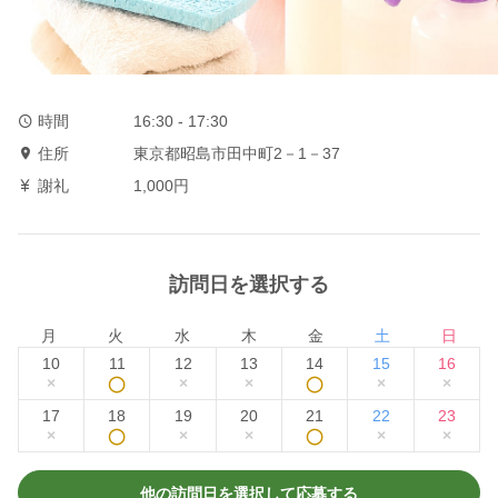
時間
16:30 - 17:30
住所
東京都昭島市田中町2－1－37
謝礼
1,000円
訪問日を選択する
月
火
水
木
金
土
日
10
11
12
13
14
15
16
×
◯
×
×
◯
×
×
17
18
19
20
21
22
23
×
◯
×
×
◯
×
×
他の訪問日を選択して応募する