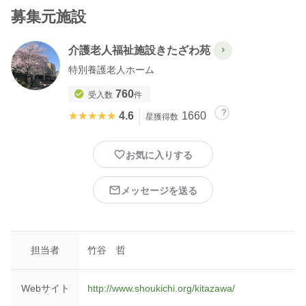
募集元施設
介護老人福祉施設きたざわ苑
特別養護老人ホーム
760
受入数
件
★★★★★
★★★★★
4.6
1660
星獲得数
お気に入りする
メッセージを送る
担当者
竹谷 哲
Webサイト
http://www.shoukichi.org/kitazawa/