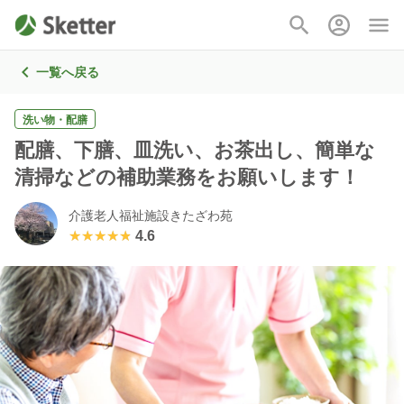
一覧へ戻る
洗い物・配膳
配膳、下膳、皿洗い、お茶出し、簡単な
清掃などの補助業務をお願いします！
介護老人福祉施設きたざわ苑
★★★★★
★★★★★
4.6