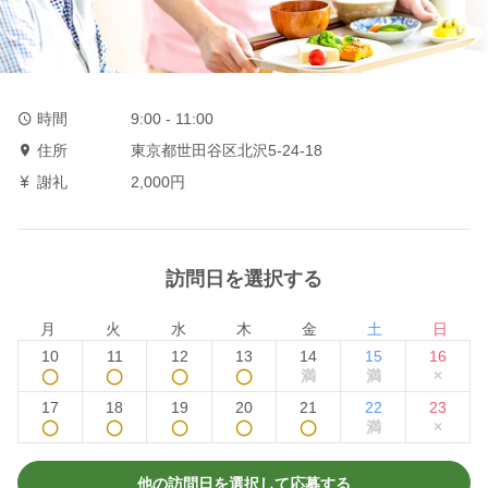
時間
9:00 - 11:00
住所
東京都世田谷区北沢5-24-18
謝礼
2,000円
訪問日を選択する
月
火
水
木
金
土
日
10
11
12
13
14
15
16
◯
◯
◯
◯
満
満
×
17
18
19
20
21
22
23
◯
◯
◯
◯
◯
満
×
他の訪問日を選択して応募する