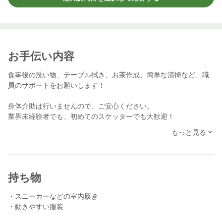
お手伝い内容
食事後の洗い物、テーブル拭き、お茶作成、簡単な清掃など、職
員のサポートをお願いします！
身体介助は行いませんので、ご安心ください。
業界未経験者でも、初めてのスケッターでも大歓迎！
分からないこと、不安なことがあればお気軽に近くのスタッフに
もっと見る
声をかけて頂ければ幸いです。
スケッターさんからの、たくさんのご応募を楽しみにお待ちして
おります！
持ち物
※前日、前々日など直前の応募は返信などの対応ができない場合
があります。あらかじめご了承ください。
・スニーカーなどの室内履き
・動きやすい服装