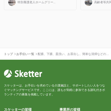
特別養護老人ホームグリー...
高齢者等共同
トップ
お手伝い一覧
配膳、下膳、皿洗い、お茶出し、簡単な清掃などの補
助業務をお願いします！
スケッターは、お手伝いを求めている介護施設と、サポートしたい人をつな
ぐマッチングサービスです。ここには、誰もが気軽に参加できる謝礼付きボ
ランティアの募集を掲載しています。
スケッターの皆様
事業所の皆様