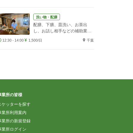
洗い物・配膳
配膳、下膳、皿洗い、お茶出
し、お話し相手などの補助業務
をお願いします！
12:30 - 14:00
1,500/日
千葉
事業所の皆様
スケッターを探す
事業所利用案内
事業所の新規登録
事業所ログイン