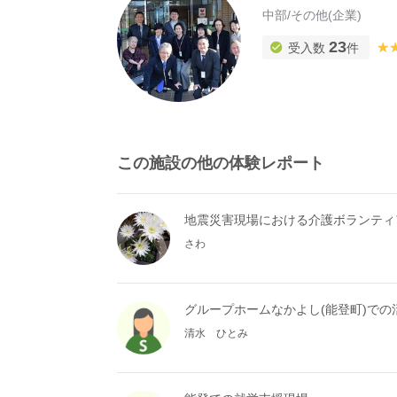
中部
/
その他(企業)
23
★
★
受入数
件
この施設の他の体験レポート
地震災害現場における介護ボランティ
さわ
グループホームなかよし(能登町)で
清水 ひとみ