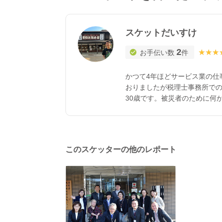
スケットだいすけ
2
★★★
★★★
お手伝い数
件
かつて4年ほどサービス業の仕
おりましたが税理士事務所での
30歳です。被災者のために何
りませんが、自分にできるこ
このスケッターの他のレポート