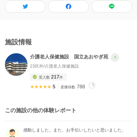
施設情報
介護老人保健施設 国立あおやぎ苑
23区外
/
介護老人保健施設
217
受入数
件
★★★★★
★★★★★
5
788
星獲得数
この施設の他の体験レポート
感動しました。また、お手伝いしたいと思いました。