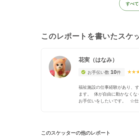
すべて
このレポートを書いたスケ
花実（はなみ）
10
★★
★★
お手伝い数
件
福祉施設の仕事経験があり、
ます。 体が自由に動かなくな
お手伝いをしたいです。 ☆仕
プホーム 支援員・レク担当 
作りや手芸ワークショップ） 
ピー ☆ボランティア経験 
やイベントの手伝い。 ・一般
このスケッターの他のレポート
団体フリースペースばうむにて