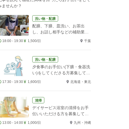
みませんか？
洗い物・配膳
配膳、下膳、皿洗い、お茶出
し、お話し相手などの補助業務
をお願いします！
18:00 - 19:30
1,500/日
千葉
洗い物・配膳
夕食事のお手伝い(下膳・食器洗
い)をしてくださる方募集してい
ます。
17:30 - 19:30
1,600/日
北海道・東北
清掃
デイサービス浴室の清掃をお手
伝いいただける方を募集してい
ます
13:00 - 14:00
1,000/日
九州・沖縄