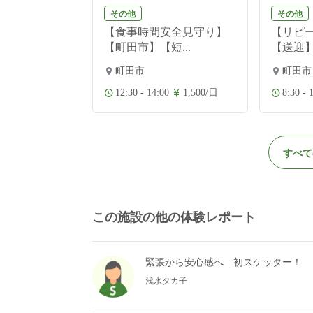
その他
その他
【小規模デイ
【食事時間安全見守り】
【リピ
...
【町田市】【短...
【送迎】
町田市
町田市
1,500/日
12:30 - 14:00
1,500/日
8:30 - 
すべて
この施設の他の体験レポート
緊張から安心感へ 初スケッター！
浅水タカ子