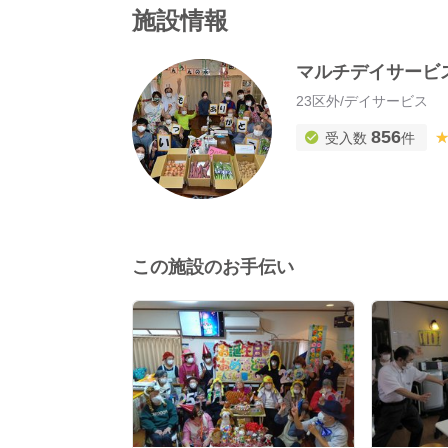
施設情報
マルチデイサービ
23区外
/
デイサービス
856
受入数
件
この施設のお手伝い