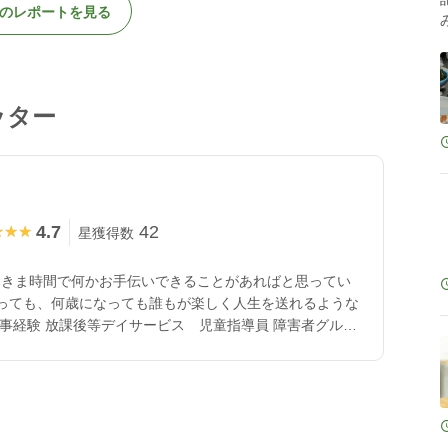
のレポートを見る
ッター
4.7
42
★★★
★★★
星獲得数
すきま時間で何かお手伝いできることがあればと思ってい
っても、何歳になっても誰もが楽しく人生を送れるような
事経験 放課後等デイサービス 児童指導員 障害者グルー
警備業 10年〜 羊毛フェルト作家として活動中。 （作品
☆特技 羊毛フェルト手芸、 アロマセラピー、カラーセラ
・任意団体もざいくハウスにて子供向けのワークショップ
社団法人びじっとにて面会交流支援。 （約1年間） ・任意
、子供や地域の人々の居場所作り活動。 ・個人で地域交