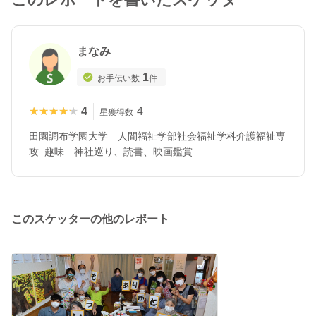
まなみ
1
お手伝い数
件
★★★★★
★★★★★
4
4
星獲得数
田園調布学園大学 人間福祉学部社会福祉学科介護福祉専
攻 趣味 神社巡り、読書、映画鑑賞
このスケッターの他のレポート