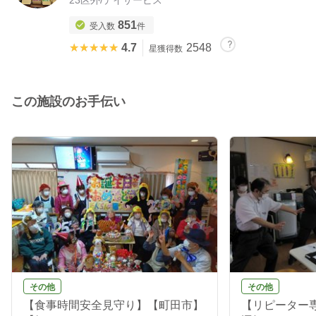
851
受入数
件
★★★★★
★★★★★
4.7
2548
星獲得数
この施設のお手伝い
その他
その他
【食事時間安全見守り】【町田市】
【リピーター