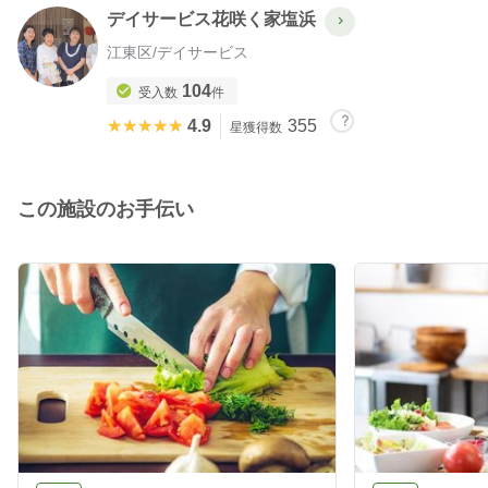
デイサービス花咲く家塩浜
江東区
/
デイサービス
104
受入数
件
★★★★★
★★★★★
4.9
355
星獲得数
この施設のお手伝い