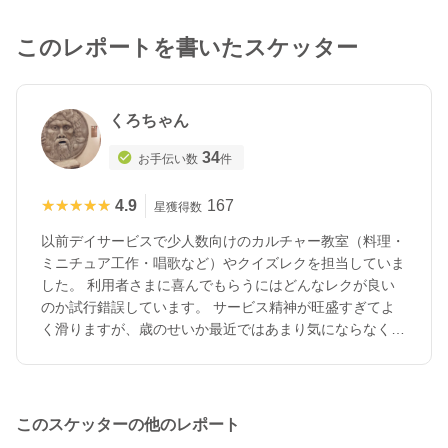
このレポートを書いたスケッター
くろちゃん
34
お手伝い数
件
★★★★★
★★★★★
4.9
167
星獲得数
以前デイサービスで少人数向けのカルチャー教室（料理・
ミニチュア工作・唱歌など）やクイズレクを担当していま
した。 利用者さまに喜んでもらうにはどんなレクが良い
のか試行錯誤しています。 サービス精神が旺盛すぎてよ
く滑りますが、歳のせいか最近ではあまり気にならなくな
りました。
このスケッターの他のレポート