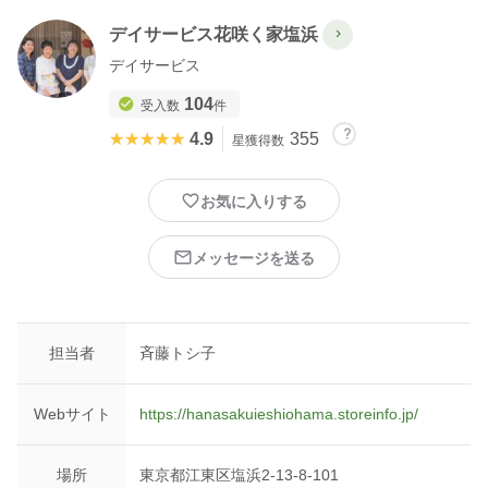
デイサービス花咲く家塩浜
デイサービス
104
受入数
件
★★★★★
★★★★★
4.9
355
星獲得数
お気に入りする
メッセージを送る
担当者
斉藤トシ子
Webサイト
https://hanasakuieshiohama.storeinfo.jp/
場所
東京都江東区塩浜2-13-8-101