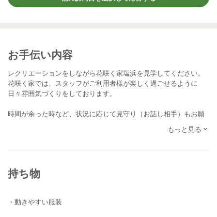
お手伝い内容
レクリエーションをしながら花咲く家塩浜を見学してください。
花咲く家では、スタッフがご利用者様が楽しく過ごせるように
日々雰囲気づくりをしております。
時間が余った時など、状況に応じて見守り（お話し相手）もお願
いします。
もっと見る
身体介助は行いませんので、ご安心ください。
業界未経験者でも、初めてのスケッターでも大歓迎！分からない
こと、不安なことがあればお気軽に近くのスタッフに声をかけて
持ち物
頂ければ幸いです。
スケッターさんからの、たくさんのご応募を楽しみにお待ちして
・動きやすい服装
おります！
※前日、前々日など直前の応募は返信などの対応ができない場合