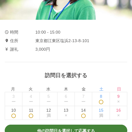
時間
10:00 - 15:00
住所
東京都江東区塩浜2-13-8-101
謝礼
3,000円
訪問日を選択する
月
火
水
木
金
土
日
3
4
5
6
7
8
9
ー
ー
ー
ー
ー
◯
×
10
11
12
13
14
15
16
◯
◯
満
×
◯
満
×
他の訪問日を選択して応募する