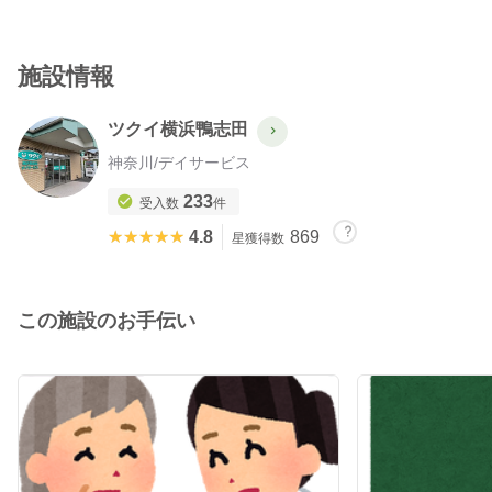
施設情報
ツクイ横浜鴨志田
神奈川
/
デイサービス
233
受入数
件
★★★★★
★★★★★
4.8
869
星獲得数
この施設のお手伝い