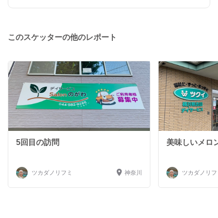
では、川崎市の手話通訳者として、又、知的施設や障害施
設でボランティアをして来ました。 残りの人生、人のた
めに何か出来たら良いかな。
このスケッターの他のレポート
5回目の訪問
美味しいメロ
ツカダノリフミ
神奈川
ツカダノリフ