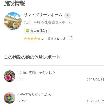
施設情報
サン・グリーンホーム
九州・沖縄
/
特別養護老人ホーム
14
受入数
件
★★★★★
★★★★★
5
60
星獲得数
この施設の他の体験レポート
沢山の笑顔に会えました
ミミー
2025/09/24
cafeで寄り添いながら
シアバ
2026/04/12