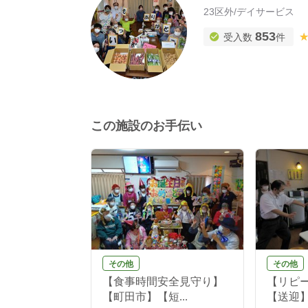
23区外
/
デイサービス
853
受入数
件
この施設のお手伝い
その他
その他
【小規模デイ
【食事時間安全見守り】
【リピ
...
【町田市】【短...
【送迎】