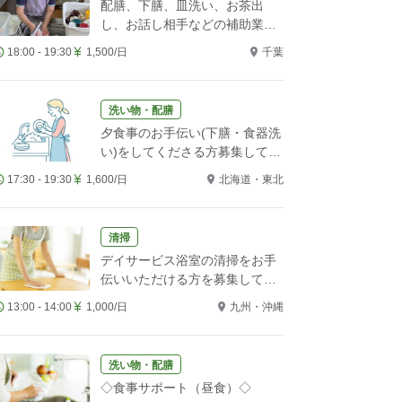
配膳、下膳、皿洗い、お茶出
し、お話し相手などの補助業務
をお願いします！
18:00 - 19:30
1,500/日
千葉
洗い物・配膳
夕食事のお手伝い(下膳・食器洗
い)をしてくださる方募集してい
ます。
17:30 - 19:30
1,600/日
北海道・東北
清掃
デイサービス浴室の清掃をお手
伝いいただける方を募集してい
ます
13:00 - 14:00
1,000/日
九州・沖縄
洗い物・配膳
◇食事サポート（昼食）◇