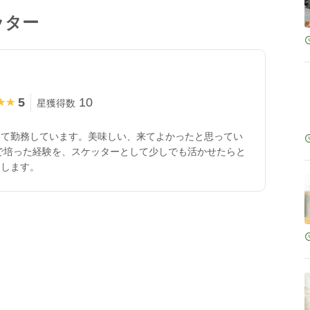
ッター
5
10
★★
★★
星獲得数
して勤務しています。美味しい、来てよかったと思ってい
で培った経験を、スケッターとして少しでも活かせたらと
たします。