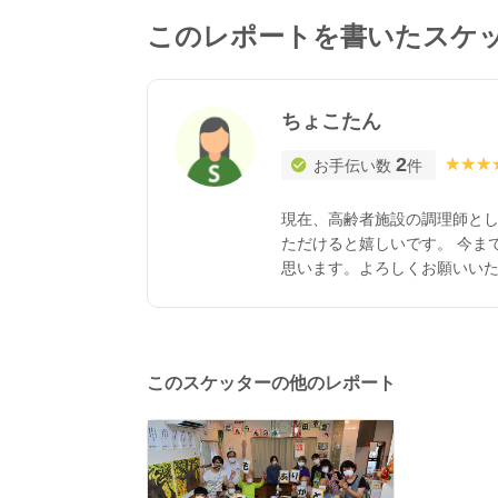
このレポートを書いたスケ
ちょこたん
2
★★★
★★★
お手伝い数
件
現在、高齢者施設の調理師と
ただけると嬉しいです。 今ま
思います。よろしくお願いい
このスケッターの他のレポート