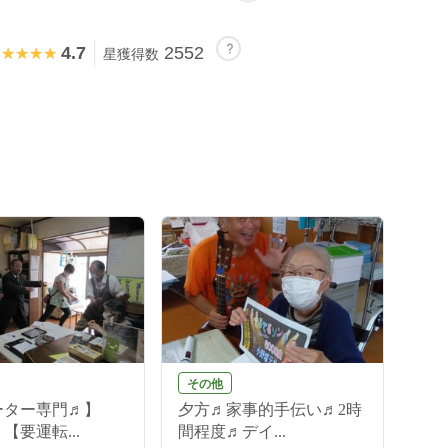
4.7
2552
★★★★★
★★★★★
星獲得数
その他
ーター専門♬】
夕方♬家事的手伝い♬2時
【要運転...
間程度♬デイ...