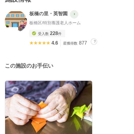
板橋の里・英智園
板橋区
/
特別養護老人ホーム
228
受入数
件
★★★★★
★★★★★
4.6
877
星獲得数
この施設のお手伝い