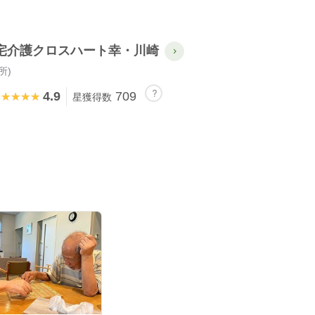
宅介護クロスハート幸・川崎
所)
4.9
709
★★★★★
★★★★★
星獲得数