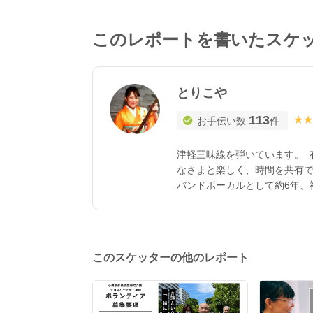
このレポートを書いたスケ
とりこや
113
★★
★★
お手伝い数
件
津軽三味線を弾いています。 
なさまと楽しく、時間を共有で
バンドボーカルとして約6年、
す。 小学校で約6年、絵本の
線、歌、紙芝居、芝居、ウク
このスケッターの他のレポート