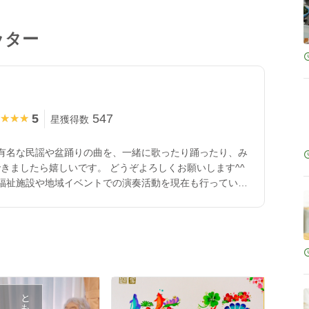
ッター
5
547
★★★
★★★
星獲得数
有名な民謡や盆踊りの曲を、一緒に歌ったり踊ったり、み
きましたら嬉しいです。 どうぞよろしくお願いします^^
福祉施設や地域イベントでの演奏活動を現在も行っていま
読み聞かせをしていました。 特技、好きなこと 津軽三味
レレ、朗読、絵本読み聞かせ、着付け、キャンプなど。