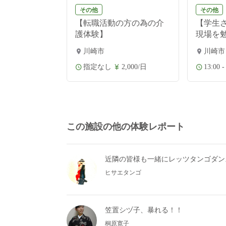
その他
その他
【転職活動の方の為の介
【学生
護体験】
現場を勉
川崎市
川崎市
指定なし
2,000/日
13:00 -
この施設の他の体験レポート
近隣の皆様も一緒にレッツタンゴダン
ヒサエタンゴ
笠置シヅ子、暴れる！！
桐原寛子