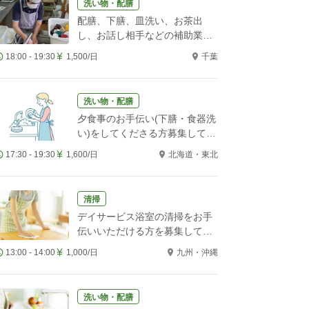
洗い物・配膳
配膳、下膳、皿洗い、お茶出
し、お話し相手などの補助業務
をお願いします！
18:00 - 19:30
1,500/日
千葉
洗い物・配膳
夕食事のお手伝い(下膳・食器洗
い)をしてくださる方募集してい
ます。
17:30 - 19:30
1,600/日
北海道・東北
清掃
デイサービス浴室の清掃をお手
伝いいただける方を募集してい
ます
13:00 - 14:00
1,000/日
九州・沖縄
洗い物・配膳