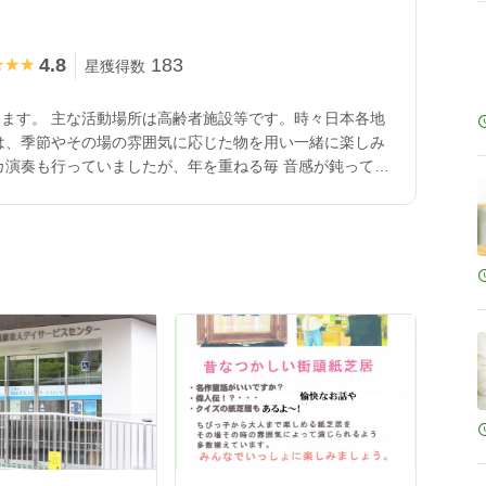
4.8
183
★★★
★★★
星獲得数
ます。 主な活動場所は高齢者施設等です。時々日本各地
は、季節やその場の雰囲気に応じた物を用い一緒に楽しみ
カ演奏も行っていましたが、年を重ねる毎 音感が鈍ってき
ば音楽レクも可能です） 紙芝居＆マイクアンプ機材すべ
で用意して頂くのは駐車場（コンパクトカー）だけです、