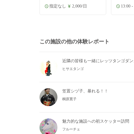
指定なし
2,000/日
13:00 -
この施設の他の体験レポート
近隣の皆様も一緒にレッツタンゴダン
ヒサエタンゴ
笠置シヅ子、暴れる！！
桐原寛子
魅力的な施設への初スケッター訪問
フルーチェ