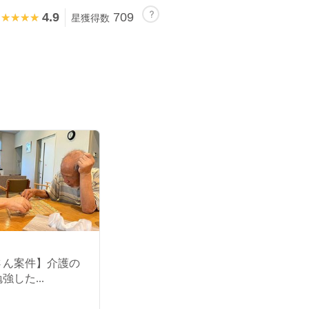
4.9
709
★★★★★
★★★★★
星獲得数
さん案件】介護の
強した...