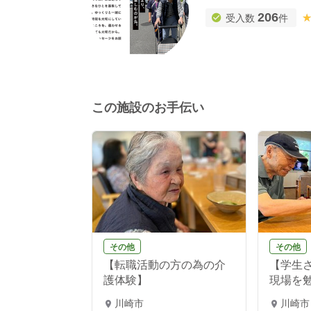
206
受入数
件
この施設のお手伝い
その他
その他
【転職活動の方の為の介
【学生
護体験】
現場を勉
川崎市
川崎市