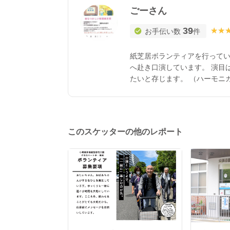
ごーさん
39
★★
★★
お手伝い数
件
紙芝居ボランティアを行ってい
へ赴き口演しています。 演目
たいと存じます。 （ハーモニ
たようです、それでも宜しけれ
てを持参しますので、そちら
宜しくお願い致します。
このスケッターの他のレポート