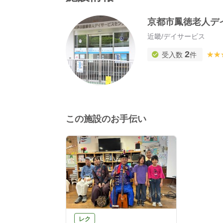
京都市鳳徳老人デ
近畿
/
デイサービス
2
★★
★★
受入数
件
この施設のお手伝い
レク