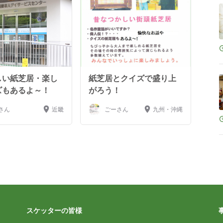
しい紙芝居・楽し
紙芝居とクイズで盛り上
ズもあるよ～！
がろう！
さん
近畿
ごーさん
九州・沖縄
スケッターの皆様