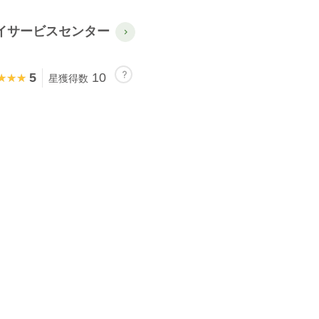
イサービスセンター
5
10
★★★
★★★
星獲得数