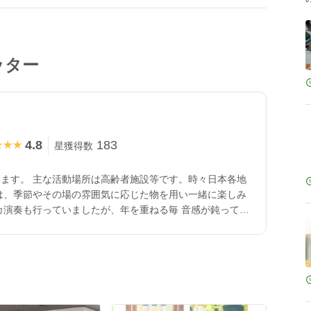
ッター
4.8
183
★★★
★★★
星獲得数
ます。 主な活動場所は高齢者施設等です。時々日本各地
は、季節やその場の雰囲気に応じた物を用い一緒に楽しみ
カ演奏も行っていましたが、年を重ねる毎 音感が鈍ってき
ば音楽レクも可能です） 紙芝居＆マイクアンプ機材すべ
で用意して頂くのは駐車場（コンパクトカー）だけです、