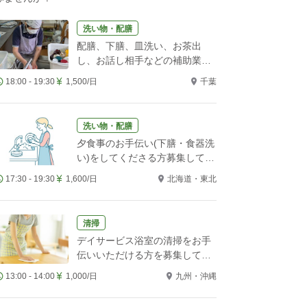
洗い物・配膳
配膳、下膳、皿洗い、お茶出
し、お話し相手などの補助業務
をお願いします！
18:00 - 19:30
1,500/日
千葉
洗い物・配膳
夕食事のお手伝い(下膳・食器洗
い)をしてくださる方募集してい
ます。
17:30 - 19:30
1,600/日
北海道・東北
清掃
デイサービス浴室の清掃をお手
伝いいただける方を募集してい
ます
13:00 - 14:00
1,000/日
九州・沖縄