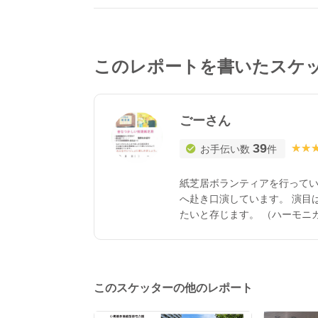
このレポートを書いたスケ
ごーさん
39
★★
★★
お手伝い数
件
紙芝居ボランティアを行ってい
へ赴き口演しています。 演目
たいと存じます。 （ハーモニ
たようです、それでも宜しけれ
てを持参しますので、そちら
宜しくお願い致します。
このスケッターの他のレポート