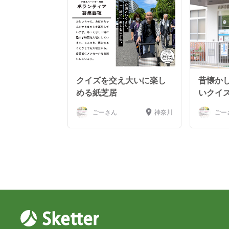
クイズを交え大いに楽し
昔懐か
める紙芝居
いクイ
ごーさん
神奈川
ごー