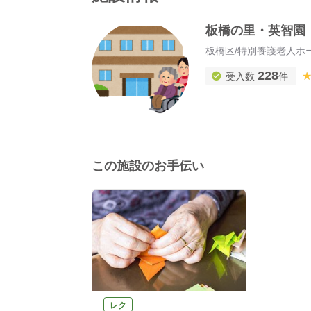
板橋の里・英智園
板橋区
/
特別養護老人ホ
228
受入数
件
この施設のお手伝い
レク