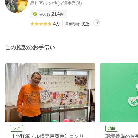
品川区
/
その他(介護事業所)
214
受入数
件
★★★★★
★★★★★
4.9
928
星獲得数
この施設のお手伝い
レク
清掃
【小野塚テル様専用案件】コンサー
環境整備のお