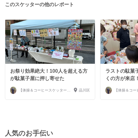
多機、デイサービスなどでケアの実務経験があります。
このスケッターの他のレポート
最後まで自己紹介を読んでいただきありがとうございまし
た！ まずは気軽にメッセージをお待ちしております。
【経歴】 2016年4月：生活期の病院に入職 通所リハビ
リ・訪問リハビリ・地域包括ケア病棟、介護予防事業をそ
れぞれ2年間経験 2022年9月：訪問看護ステーションに転
職 訪看からのリハビリスタッフとして在宅医療の分野を
経験
お祭り効果絶大！100人を超える方
ラストの駄菓
が駄菓子屋に押し寄せた
くの方が来店
【体操＆コーヒースケッター】
品川区
【体操＆コー
PT梶原
PT梶原
人気のお手伝い