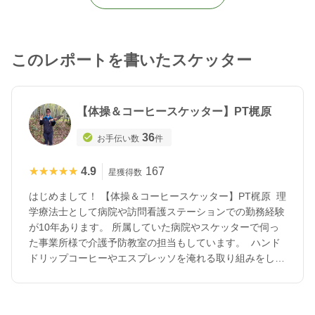
このレポートを書いたスケッター
【体操＆コーヒースケッター】PT梶原
36
お手伝い数
件
★★★★★
★★★★★
4.9
167
星獲得数
はじめまして！ 【体操＆コーヒースケッター】PT梶原 理
学療法士として病院や訪問看護ステーションでの勤務経験
が10年あります。 所属していた病院やスケッターで伺っ
た事業所様で介護予防教室の担当もしています。 ハンド
ドリップコーヒーやエスプレッソを淹れる取り組みをして
おり、スタッフ様向けにコーヒーの提供も可能です。
（NEW）2025年2月末に介護職員初任者研修を修了しまし
た！ スポットバイトアプリも併用して、有料や特養、小