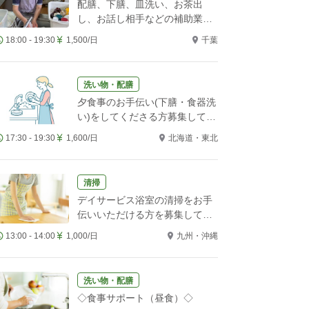
配膳、下膳、皿洗い、お茶出
し、お話し相手などの補助業務
をお願いします！
18:00 - 19:30
1,500/日
千葉
洗い物・配膳
夕食事のお手伝い(下膳・食器洗
い)をしてくださる方募集してい
ます。
17:30 - 19:30
1,600/日
北海道・東北
清掃
デイサービス浴室の清掃をお手
伝いいただける方を募集してい
ます
13:00 - 14:00
1,000/日
九州・沖縄
洗い物・配膳
◇食事サポート（昼食）◇