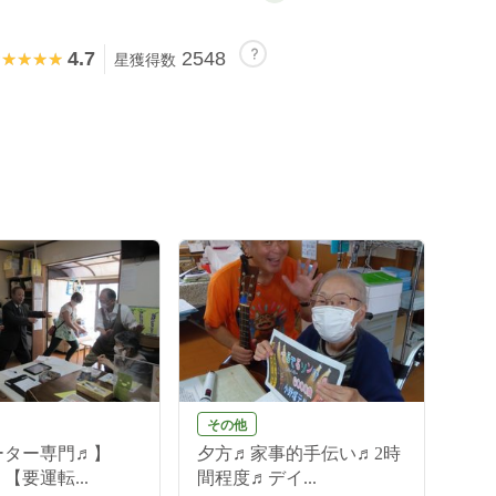
4.7
2548
★★★★★
★★★★★
星獲得数
その他
ーター専門♬】
夕方♬家事的手伝い♬2時
【要運転...
間程度♬デイ...