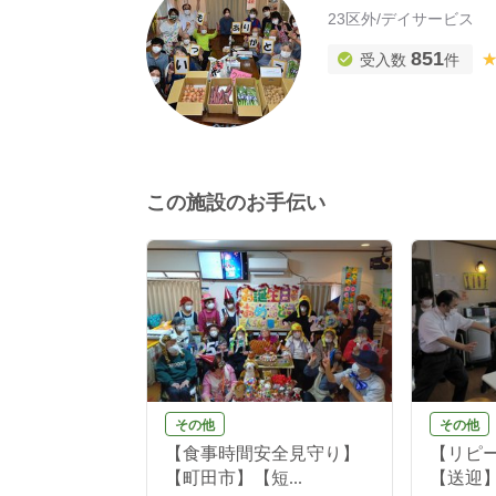
23区外
/
デイサービス
851
受入数
件
この施設のお手伝い
その他
その他
【小規模デイ
【食事時間安全見守り】
【リピ
...
【町田市】【短...
【送迎】