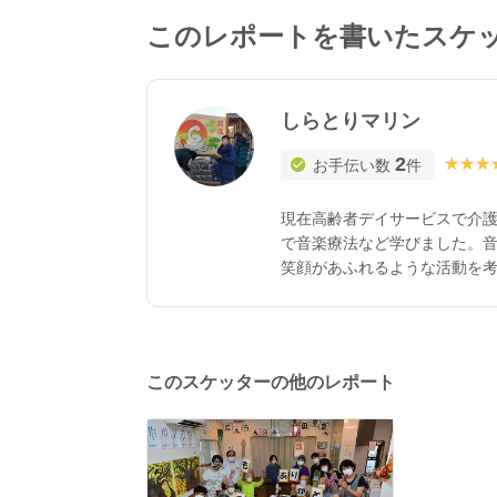
このレポートを書いたスケ
しらとりマリン
2
★★★
★★★
お手伝い数
件
現在高齢者デイサービスで介
で音楽療法など学びました。
笑顔があふれるような活動を
このスケッターの他のレポート