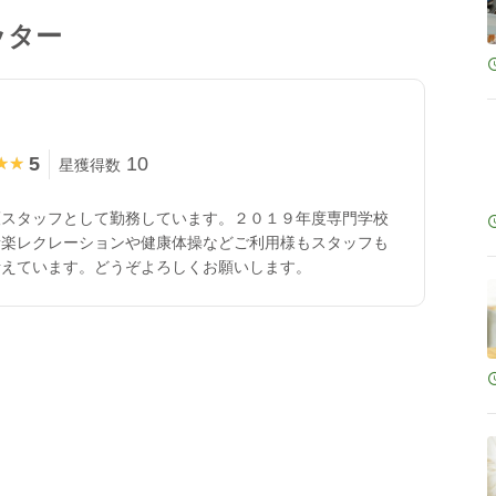
ッター
5
10
★★
★★
星獲得数
護スタッフとして勤務しています。２０１９年度専門学校
音楽レクレーションや健康体操などご利用様もスタッフも
考えています。どうぞよろしくお願いします。