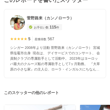
このレポートを書いたスケッター
菅野路来（カンノローラ）
115
お手伝い数
件
★★★★★
★★★★★
5
567
星獲得数
シンガー 2008年より活動 菅野路来（カンノローラ） 宮城
県塩竈市出身 現在は、 デイサービスでのコンサート、 会
員制クラブの専属歌手として活動中。 2023年はヨーロッ
パ最大のクルーズ船の専属歌手として7ヶ月勤務。 『大草
原の小さな家』の主人公、ローラ・インガルスにちなんで
名づけられ、幼いころからピアノを習うなど、音楽に親し
んで育つ。中学生の時にミュージカルアクターを志し、歌
唱やMCの仕事に挑戦しながら、国立音楽大学で声楽を修
めた。卒業後も自分にしかできない表現を追い求め、歌舞
このスケッターの他のレポート
伎界で働いたのち渡米。NYの演劇学校HB Studioでは、表
現者としての身体作りとウタハーゲンのメソッドを勉強
し、どんな役柄でも1人の人間として掘り下げて演じる力