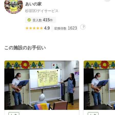
あいの家
杉並区
/
デイサービス
415
受入数
件
★★★★★
★★★★★
4.9
1623
星獲得数
この施設のお手伝い