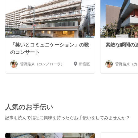
を磨いた。日本語と英語で歌うことができ、美しい高音と
言葉の意味を伝えられる低音、ジャンル別に歌い分ける技
術力が強み。レパートリーは約300曲。MSC Cruise
Bellissimaの専属歌手を務めた際は、常にプロフェッショ
ナルであることを忘れず、チームワークを大切にする姿勢
をも高く評価された。オープンマインドかつ向上心が強
く、将来の目標は、キャバレーシンガーの師匠であるマリ
「笑いとコミュニケーション」の歌
素敵な瞬間の
リン・メイのように生涯現役で歌い続け、自分を含めたす
のコンサート
べての人の人生を祝福する表現者になること。 デイサー
ビスコンサート内容（例） 60分（約15-18曲） 男はつら
菅野路来（カンノローラ）
新宿区
菅野路来（カ
いよ 涙そうそう お祭りマンボ 上を向いて歩こう 東京ブギ
ウギ 季節の唱歌 ミュージカル、 クラシック 他 プロ
グラム例 60分
https://acrobat.adobe.com/id/urn:aaid:sc:AP:5939be96-
48d9-4e28-ad6d-3ee29a05a900 歌唱動画
https://youtu.be/AGKMAzcY3kw?si=CzpapzpMFbdWfrfC
人気のお手伝い
デイサービスの担当者さんから 「ローラさんのコンサー
記事を読んで福祉に興味を持ったらお手伝いをしてみませんか？
トは懐かしい曲から英語の曲まで幅広く盛り沢山で、いつ
も利用者さんが夢中になっています。」