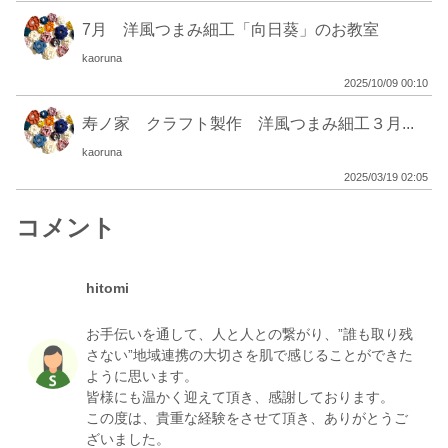
してくれる方の募集です☆
10:00 - 12:00
3,000
7月 洋風つまみ細工「向日葵」のお教室
kaoruna
傾聴
2025/10/09 00:10
デイサービスでの見守り、お話、傾聴ボランティ
募集終了
ア。あなたの優しさ募集中
寿ノ家 クラフト製作 洋風つまみ細工３月...
14:30 - 16:30
2,000
kaoruna
レク
2025/03/19 02:05
編み物が好きな方、教えるのが好きな方大募集！
募集終了
☆地域密着型デイサービスで特技を披露してくれ
コメント
る方の募集です☆
10:00 - 12:00
3,000
hitomi
レク
似顔絵が得意な方、教えるのが好きな方大募集！
募集終了
お手伝いを通して、人と人との繋がり、”誰も取り残
☆地域密着型デイサービスで特技を披露してくれ
さない”地域連携の大切さを肌で感じることができた
る方の募集です☆
ように思います。
10:00 - 12:00
3,000
皆様にも温かく迎えて頂き、感謝しております。
レク
この度は、貴重な経験をさせて頂き、ありがとうご
ネイルアートが得意、教えるのが好きな方を大募