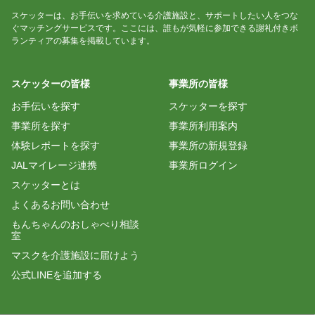
清掃
スケッターは、お手伝いを求めている介護施設と、サポートしたい人をつな
デイサービスでのシーツ交換や車いすの清掃な
ぐマッチングサービスです。ここには、誰もが気軽に参加できる謝礼付きボ
募集終了
ど、綺麗好きなあなた！ちからを貸してくださ
ランティアの募集を掲載しています。
い！！
13:30 - 15:30
2,000
スケッターの皆様
事業所の皆様
レク
お手伝いを探す
スケッターを探す
手品を教えてくれる方大募集！☆地域密着型デイ
募集終了
サービスで特技を披露してくれる方の募集です☆
事業所を探す
事業所利用案内
10:00 - 12:00
3,000
体験レポートを探す
事業所の新規登録
レク
JALマイレージ連携
事業所ログイン
フラワーアレンジメントが得意な方、教えるのが
スケッターとは
募集終了
好きな方大募集！☆地域密着型デイサービスで特
よくあるお問い合わせ
技を披露してくれる方の募集です☆
もんちゃんのおしゃべり相談
10:00 - 12:00
3,000
室
レク
マスクを介護施設に届けよう
エステを教えてくれる方を募集しています。☆地
公式LINEを追加する
募集終了
域密着型デイサービスで特技を披露してくれる方
の募集です☆
10:00 - 12:00
3,000