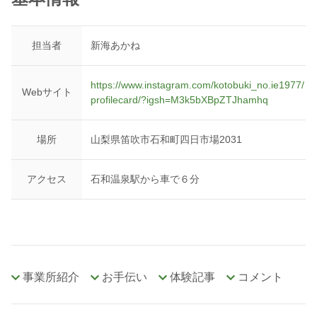
担当者
新海あかね
https://www.instagram.com/kotobuki_no.ie1977/
Webサイト
profilecard/?igsh=M3k5bXBpZTJhamhq
場所
山梨県笛吹市石和町四日市場2031
アクセス
石和温泉駅から車で６分
事業所紹介
お手伝い
体験記事
コメント