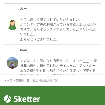
募集終了
集！☆地域密着型デイサービスで特技を披露して
くれる方の募集です☆
みー
10:00 - 12:00
3,000
とても優しく親切にしていただきました。
レク
ボランティア先の利用されている方達と沢山お話が
書道が好きな方、人に教えるのが好きな方を大募
できて、またボランティアさせていただきたいと思
募集終了
集！☆地域密着型デイサービスで特技を披露して
いました。
くれる方の募集です☆
10:00 - 12:00
3,000
レク
nico
メイクが得意な方、教えるのが好きな方大募集！
募集終了
☆地域密着型デイサービスで特技を披露してくれ
まずは、お世話になり有難うございました(_ _) 小春
る方の募集です☆
日和の暖かい日が差し込むデイルーム、アットホー
10:00 - 12:00
3,000
ムな皆様がお仲間に加えてくださり楽しく演奏する
その他
トップ
事業所一覧
社会福祉法人寿ノ家
デイサービスでまずは簡単な介護から☞入浴後ド
募集終了
ライヤーで髪を乾かすなどの作業、見守りやコミ
ュニケーション、その他雑務ができる方募集
9:30 - 11:30
2,000