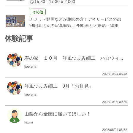
15:30 - 17:30
2,000
その他
カメラ・動画などが趣味の方！デイサービスでの
募集終了
利用者さんの写真撮影、PR動画など撮影・編集
の得意な方募集！
体験記事
9:30 - 11:30
2,000
レク
エアロビクススのインストラクター大募集！☆地
寿の家 １０月 洋風つまみ細工 ハロウィ...
募集終了
域密着型デイサービスで特技を披露してくれる方
kaoruna
の募集です☆
10:00 - 12:00
3,000
2025/10/24 05:48
その他
洋風つまみ細工 9月「お月見」
hitomiさん専用フォーム 8/2（土）マルシェのお
募集終了
kaoruna
手伝い募集
2025/10/09 00:30
10:00 - 12:00
2,000
山梨から全国に届いてほしい！
レク
クラフトバッグが趣味の方、教えるのが好きな方
hitomi
募集終了
大募集！☆地域密着型デイサービスで特技を披露
2025/08/04 05:52