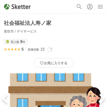
社会福祉法人寿ノ家
笛吹市 / デイサービス
9
受入数
件
★★★★★
★★★★★
5
15
星獲得数
お気に入りする