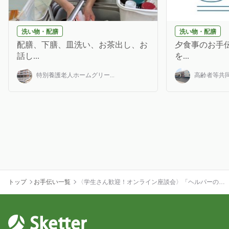
洗い物・配膳
洗い物・配膳
配膳、下膳、皿洗い、お茶出し、お
夕食事のお手伝
話し...
を...
特別養護老人ホームグリー...
高齢者等共同
トップ
お手伝い一覧
〈学生さん歓迎！オンライン座談会〉「ヘルパーの働
き方って？」オンライン座談会を開催！