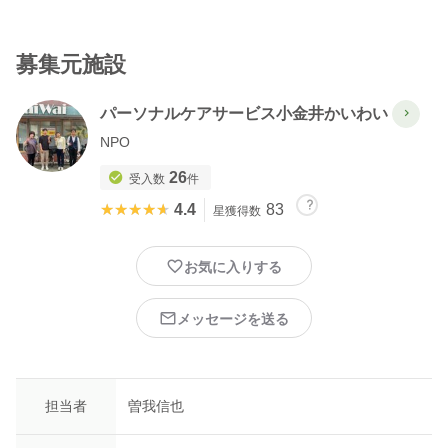
募集元施設
パーソナルケアサービス小金井かいわい
NPO
26
受入数
件
★★★★★
★★★★★
4.4
83
星獲得数
お気に入りする
メッセージを送る
担当者
曽我信也