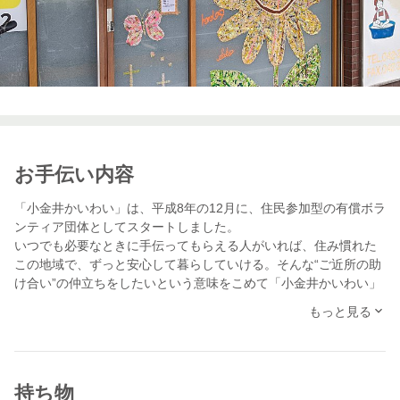
お手伝い内容
「小金井かいわい」は、平成8年の12月に、住民参加型の有償ボラ
ンティア団体としてスタートしました。
いつでも必要なときに手伝ってもらえる人がいれば、住み慣れた
この地域で、ずっと安心して暮らしていける。そんな“ご近所の助
け合い”の仲立ちをしたいという意味をこめて「小金井かいわい」
と名付けられました。
もっと見る
現在、当事業所では高齢者の訪問介護事業以外にも、移動支援や
日常生活支援、小金井市委託の育児支援など、様々な事業を行っ
ております。
持ち物
「ヘルパーの働きやすさをもっと皆様に知ってもらいたい！」