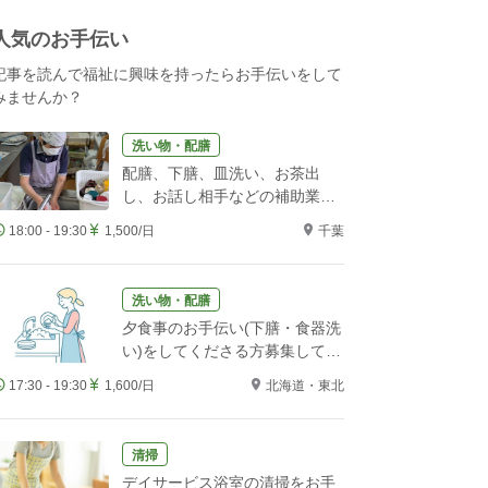
人気のお手伝い
記事を読んで福祉に興味を持ったらお手伝いをして
みませんか？
洗い物・配膳
配膳、下膳、皿洗い、お茶出
し、お話し相手などの補助業務
をお願いします！
18:00 - 19:30
1,500/日
千葉
洗い物・配膳
夕食事のお手伝い(下膳・食器洗
い)をしてくださる方募集してい
ます。
17:30 - 19:30
1,600/日
北海道・東北
清掃
デイサービス浴室の清掃をお手