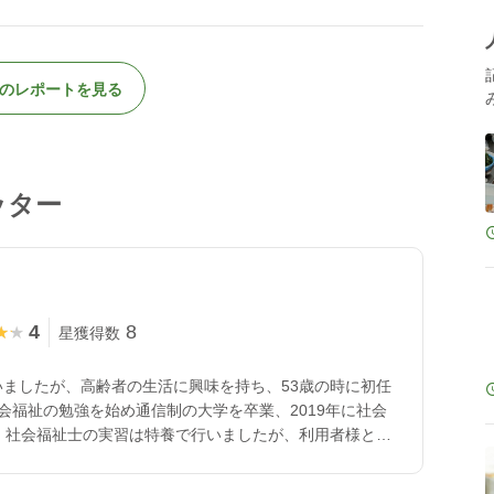
のレポートを見る
ッター
4
8
★★
★★
星獲得数
いましたが、高齢者の生活に興味を持ち、53歳の時に初任
会福祉の勉強を始め通信制の大学を卒業、2019年に社会
 社会福祉士の実習は特養で行いましたが、利用者様との
お話にも関心を深くしました。 介護施設等で働いた経験
ることがありましたら、やらせていただきたいと思ってい