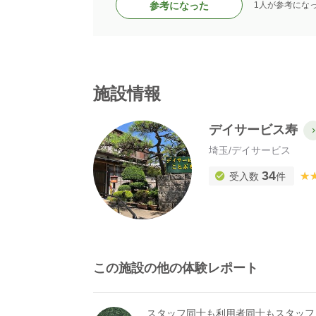
参考になった
1人が参考にな
施設情報
デイサービス寿
埼玉
/
デイサービス
34
★
★
受入数
件
この施設の他の体験レポート
スタッフ同士も利用者同士もスタッフ