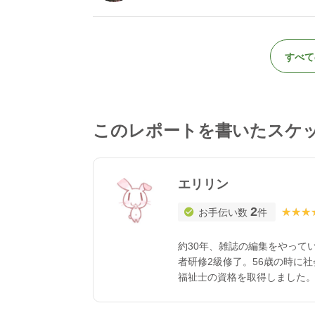
すべて
このレポートを書いたスケ
エリリン
2
★★★
★★★
お手伝い数
件
約30年、雑誌の編集をやって
者研修2級修了。56歳の時に社
福祉士の資格を取得しました。
会話は楽しく、認知症の方との
はありませんが、お役に立て