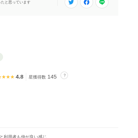
ったと思っています
4.8
145
★★★★
★★★★
星獲得数
と利用者も仲が良い感じ