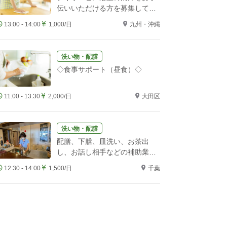
伝いいただける方を募集してい
ます
13:00 - 14:00
1,000/日
九州・沖縄
洗い物・配膳
◇食事サポート（昼食）◇
11:00 - 13:30
2,000/日
大田区
洗い物・配膳
配膳、下膳、皿洗い、お茶出
し、お話し相手などの補助業務
をお願いします！
12:30 - 14:00
1,500/日
千葉