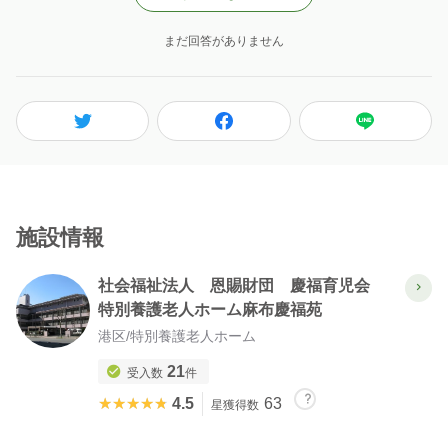
まだ回答がありません
施設情報
社会福祉法人 恩賜財団 慶福育児会
特別養護老人ホーム麻布慶福苑
港区
/
特別養護老人ホーム
21
受入数
件
★★★★★
★★★★★
4.5
63
星獲得数