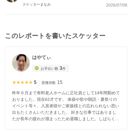
スケッターまなみ
2026/07/08
このレポートを書いたスケッター
はやてぃ
3
お手伝い数
件
★★★★★
★★★★★
5
15
星獲得数
昨年６月まで有料老人ホームに正社員として14年間勤めて
おりました。現在62才です。 体操や歌や朗読・夏祭りの
イベント等々、入居者様やご家族様との忘れられない思い
出もたくさんいただきました。 好きな仕事ではありまし
たが長年の疲れが溜まったため退職しました。しばらく休
養していましたが、現在健康面に問題はありません。 都
内全般と埼玉南部に対応可能です。 1ヵ所の施設しか経験