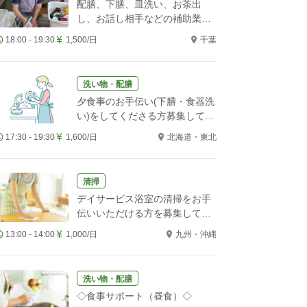
配膳、下膳、皿洗い、お茶出
し、お話し相手などの補助業務
をお願いします！
18:00 - 19:30
1,500/日
千葉
洗い物・配膳
夕食事のお手伝い(下膳・食器洗
い)をしてくださる方募集してい
ます。
17:30 - 19:30
1,600/日
北海道・東北
清掃
デイサービス浴室の清掃をお手
伝いいただける方を募集してい
ます
13:00 - 14:00
1,000/日
九州・沖縄
洗い物・配膳
◇食事サポート（昼食）◇