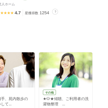
老人ホーム
4.7
1254
★★★★★
★★★★★
星獲得数
その他
相手、苑内散歩の
★🐶★傾聴、ご利用者の洗
て...
濯物整理 ...