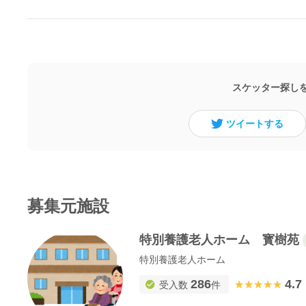
スケッター探し
ツイートする
募集元施設
特別養護老人ホーム 寳樹苑
特別養護老人ホーム
286
4.7
★★★★★
★★★★★
受入数
件