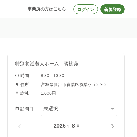
事業所の方はこちら
ログイン
新規登録
特別養護老人ホーム 寳樹苑
時間
8:30 - 10:30
住所
宮城県仙台市青葉区双葉ケ丘2-9-2
謝礼
1,000円
訪問日
2026
8
年
月