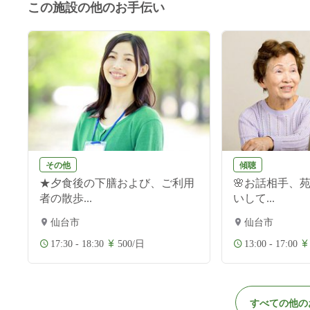
この施設の他のお手伝い
その他
傾聴
★夕食後の下膳および、ご利用
🌸お話相手、
者の散歩...
いして...
仙台市
仙台市
17:30 - 18:30
500/日
13:00 - 17:00
すべての他の