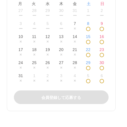
月
火
水
木
金
土
日
27
28
29
30
31
1
2
ー
ー
ー
ー
ー
ー
ー
3
4
5
6
7
8
9
ー
ー
ー
ー
×
◯
◯
10
11
12
13
14
15
16
×
×
×
×
×
◯
◯
17
18
19
20
21
22
23
×
×
×
×
×
◯
◯
24
25
26
27
28
29
30
×
×
×
×
×
◯
◯
31
1
2
3
4
5
6
×
×
×
×
×
◯
◯
会員登録して応募する