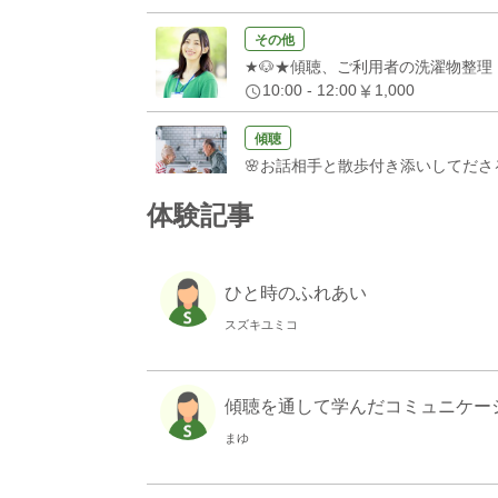
その他
★🐶★傾聴、ご利用者の洗濯物整理
10:00 - 12:00
1,000
傾聴
🌸お話相手と散歩付き添いしてださ
14:00 - 16:00
1,000
体験記事
傾聴
🌸お話相手、苑内散歩の付き添いし
13:00 - 17:00
1,000
ひと時のふれあい
スズキユミコ
その他
募集終了
★★土日祝 下膳お手伝い・お話相
8:30 - 9:30
500
傾聴を通して学んだコミュニケーショ
その他
まゆ
募集終了
🍉🍉夏祭り出店のお手伝い募集中🍉
14:00 - 16:00
1,000