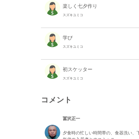
楽しく七夕作り
スズキユミコ
学び
スズキユミコ
初スケッター
スズキユミコ
コメント
認知症の方の傾聴は学び多い時間
わかな
冨沢正一
道端の小さな花
夕食時の忙しい時間帯の、食器洗い、