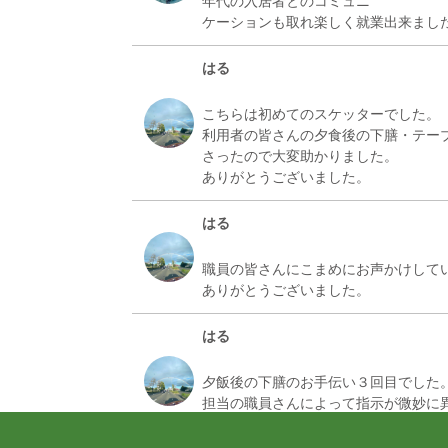
年代の入居者とのコミュニ
三浦倫子
はる
お一人お一人を大切にされていま
しおみ
こちらは初めてのスケッターでした。
利用者の皆さんの夕食後の下膳・テー
さったので大変助かりました。
未知なる体験
冨沢正一
はる
職員の皆さんにこまめにお声かけして
傾聴のスケッターのお手伝い
退会済み
はる
夕飯後の下膳のお手伝い３回目でした
傾聴とお散歩
担当の職員さんによって指示が微妙に
いろは姫