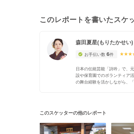
このレポートを書いたスケ
森田夏星(もりたかせい)
6
★★★
★★★
お手伝い数
件
日本の伝統芸能「詩吟」で、元
設や保育園でのボランティア活
の舞台経験を活かしながら、
ます。 詩吟は、漢詩や和歌を
とで、自然と発声や呼吸が整い
を思い浮かべながら声に出すこ
て心地よい・一緒にやってみて
このスケッターの他のレポート
ンタメ性も大切にしながら、
ています😊 ⸻ 🎖資格・実
一期生 ・薬剤師 ・コロムビア