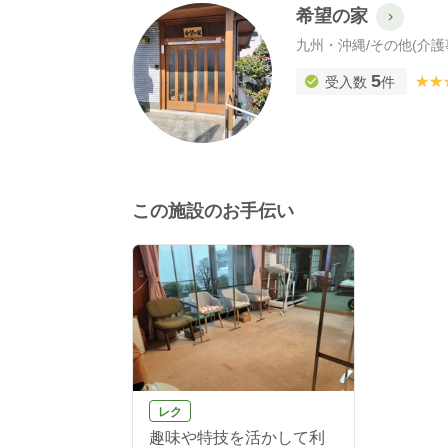
希望の家
九州・沖縄
/
その他(介護
5
★★
★★
受入数
件
この施設のお手伝い
レク
趣味や特技を活かして利