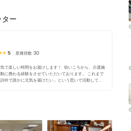
ッター
5
30
★★
★★
星獲得数
気で楽しい時間をお届けします！ 幼いころから、介護施
動に携わる経験をさせていただいております。 これまで
「詩吟で誰かに元気を届けたい」という思いで活動してい
声にのせて表現する日本の芸道です。 腹式呼吸を使うこ
、口や喉の健康維持にもつながります。 また、詩の情景
とで、脳の活性化にも効果的です。 「観て楽しい・聴い
元気になる」 そんな体験型の時間をお届けします！ エ
初めての方でも安心して楽しんでいただける内容を心がけ
績 ・吟道藤星流 正師範 ・吟剣詩舞スーパーチーム 吟詠
全国吟詠コンクール 決勝大会3位 ・全国吟詠コンクール