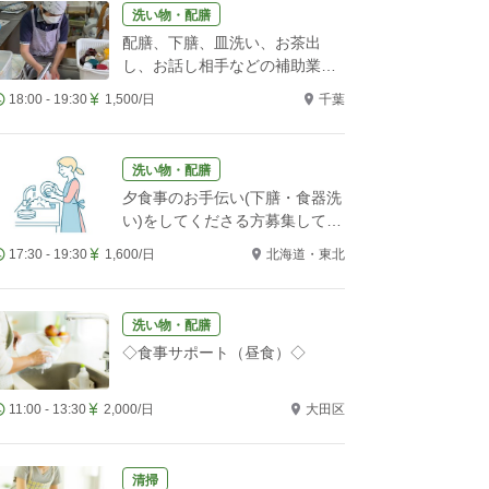
洗い物・配膳
配膳、下膳、皿洗い、お茶出
し、お話し相手などの補助業務
をお願いします！
18:00 - 19:30
1,500/日
千葉
洗い物・配膳
夕食事のお手伝い(下膳・食器洗
い)をしてくださる方募集してい
ます。
17:30 - 19:30
1,600/日
北海道・東北
洗い物・配膳
◇食事サポート（昼食）◇
11:00 - 13:30
2,000/日
大田区
清掃