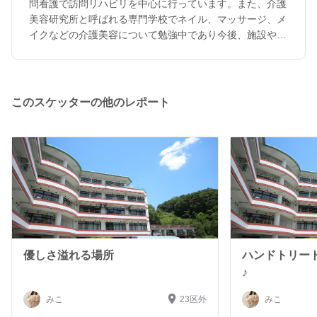
問看護で訪問リハビリを中心に行っています。また、介護
美容研究所と呼ばれる専門学校でネイル、マッサージ、メ
イクなどの介護美容について勉強中であり今後、施設や在
宅で過ごされているご高齢の方、障がいを持った方に対し
てケアビューティストとして関わりたいと思っています。
介護の経験はあまりないですが、リハビリテーション病院
に所属していた際にモーニングケアやイブニングケア、入
このスケッターの他のレポート
浴介助などの業務を行っていました。施設では主にリハビ
リを中心に行ってきましたが、他の業務も経験したいなと
思っています！人と関わることが好きで、笑顔を引き出せ
るような関わりをしたいと思います！ Instagram⇩
https://www.instagram.com/beautycare_miii?
igsh=M2F6bmpjNjc1N3Q0&utm_source=qr
優しさ溢れる場所
ハンドトリー
♪
みこ
23区外
みこ