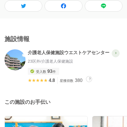
施設情報
介護老人保健施設ウエストケアセンター
23区外
/
介護老人保健施設
93
受入数
件
★★★★★
★★★★★
4.8
380
星獲得数
この施設のお手伝い