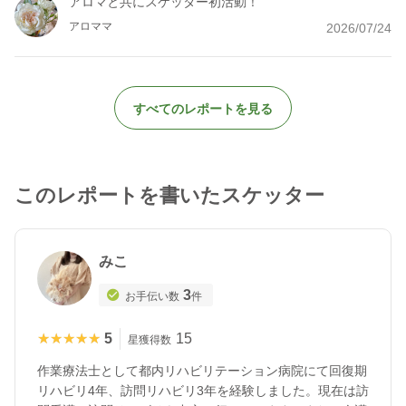
アロマと共にスケッター初活動！
アロママ
2026/07/24
すべてのレポートを見る
このレポートを書いたスケッター
みこ
3
お手伝い数
件
★★★★★
★★★★★
5
15
星獲得数
作業療法士として都内リハビリテーション病院にて回復期
リハビリ4年、訪問リハビリ3年を経験しました。現在は訪