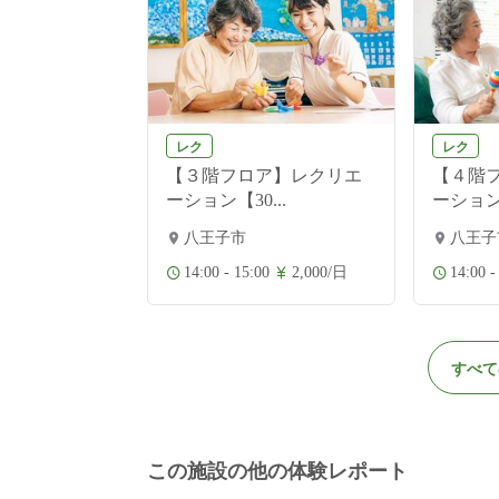
レク
レク
方も大歓迎】
【３階フロア】レクリエ
【４階
...
ーション【30...
ーション【
八王子市
八王子
0
3,000/日
14:00 - 15:00
2,000/日
14:00 -
すべて
この施設の他の体験レポート