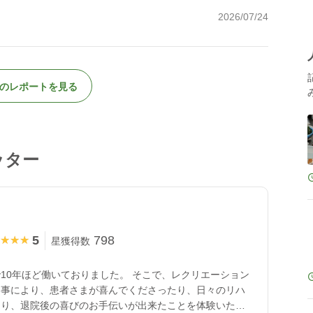
2026/07/24
のレポートを見る
ッター
5
798
★★★
★★★
星獲得数
10年ほど働いておりました。 そこで、レクリエーション
る事により、患者さまが喜んでくださったり、日々のリハ
たり、退院後の喜びのお手伝いが出来たことを体験いたし