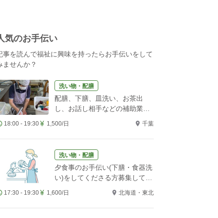
人気のお手伝い
記事を読んで福祉に興味を持ったらお手伝いをして
みませんか？
洗い物・配膳
配膳、下膳、皿洗い、お茶出
し、お話し相手などの補助業務
をお願いします！
18:00 - 19:30
1,500/日
千葉
洗い物・配膳
夕食事のお手伝い(下膳・食器洗
い)をしてくださる方募集してい
ます。
17:30 - 19:30
1,600/日
北海道・東北