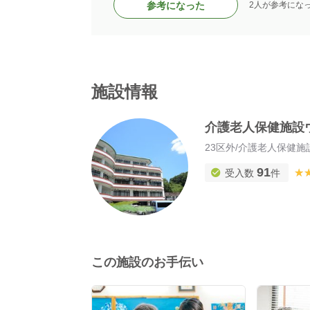
参考になった
2人が参考にな
施設情報
介護老人保健施設
23区外
/
介護老人保健施
91
★
★
受入数
件
この施設のお手伝い