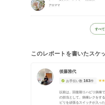
アロママ
すべて
このレポートを書いたスケ
後藤雅代
163
★★
★★
お手伝い数
件
以前は、回復期リハビリ病棟で
の担当として、病棟レクをす
ビリを頑張るスイッチが入っ