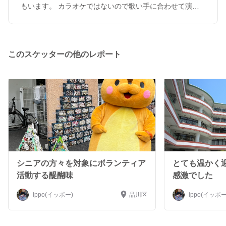
もいます。 カラオケではないので歌い手に合わせて演奏
できます。高齢者施設での演奏の経験があります。高齢者
の方々の笑顔を見るのが大好きです。 小型のアンプを持
参しますので、コンセントをお借りいたします。 だいぶ
ブランクがありますが、宴席に呼ばれてお客様の歌の伴奏
このスケッターの他のレポート
(いわゆる生オケ)の仕事をしていたこともありました。ど
うぞよろしくお願いします。
シニアの方々を対象にボランティア
とても温かく
活動する醍醐味
感激でした
ippo(イッポー)
品川区
ippo(イッポー