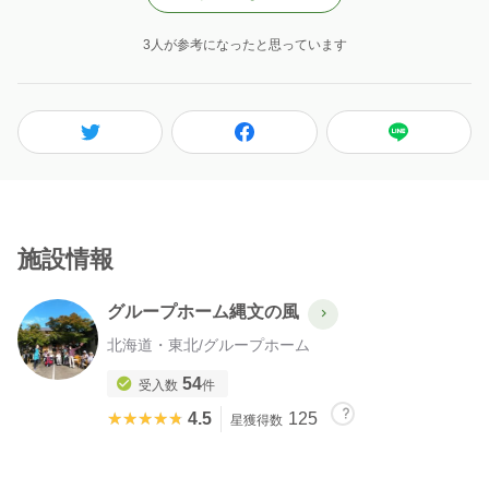
3人が参考になったと思っています
施設情報
グループホーム縄文の風
北海道・東北
/
グループホーム
54
受入数
件
★★★★★
★★★★★
4.5
125
星獲得数