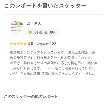
このレポートを書いたスケッター
ごーさん
39
お手伝い数
件
★★★★★
★★★★★
4.8
183
星獲得数
紙芝居ボランティアを行っています。 主な活動場所は高
齢者施設等です。時々日本各地へ赴き口演しています。
演目は、季節やその場の雰囲気に応じた物を用い一緒に楽
しみたいと存じます。 （ハーモニカ演奏も行っていまし
たが、年を重ねる毎 音感が鈍ってきたようです、それで
も宜しければ音楽レクも可能です） 紙芝居＆マイクアン
プ機材すべてを持参しますので、そちらで用意して頂くの
は駐車場（コンパクトカー）だけです、宜しくお願い致し
ます。
このスケッターの他のレポート