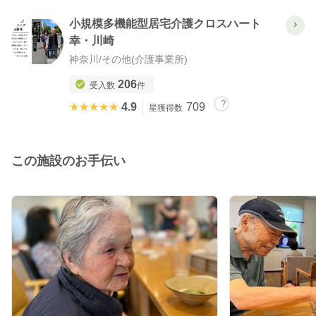
小規模多機能型居宅介護クロスハート
幸・川崎
神奈川
/
その他(介護事業所)
206
受入数
件
★★★★★
★★★★★
4.9
709
星獲得数
この施設のお手伝い