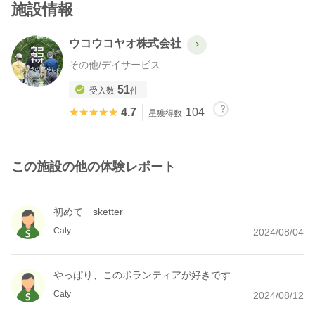
施設情報
ウコウコヤオ株式会社
その他
/
デイサービス
51
受入数
件
★★★★★
★★★★★
4.7
104
星獲得数
この施設の他の体験レポート
初めて sketter
Caty
2024/08/04
やっぱり、このボランティアが好きです
Caty
2024/08/12