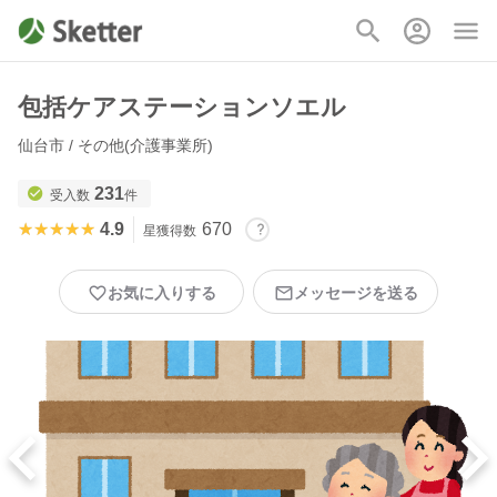
包括ケアステーションソエル
仙台市 / その他(介護事業所)
231
受入数
件
★★★★★
★★★★★
4.9
670
星獲得数
お気に入りする
メッセージを送る