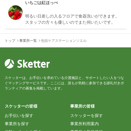
初回のお手伝い
いちごは紅ほっぺ
森
明るい日差しの入るフロアで食器洗いができます。
2025/09/13 12:34
利用者さんとスタッフさんの様子を見ながら
小春
ふうせんたろう
トップ
事業所一覧
包括ケアステーションソエル
2025/08/08 10:42
介護施設を訪れる事もスケッターも初体験でとても
有意義な時間を過ごす事出来ました。有難う御座い
スケッタ－３回目
りんりん
2025/06/23 16:04
いがらし
スケッターは、お手伝いを求めている介護施設と、サポートしたい人をつな
ぐマッチングサービスです。ここには、誰もが気軽に参加できる謝礼付きボ
利用者様は穏やかな表情です。
初めてのスケッターでしたが、お手伝いさせてもら
ランティアの募集を掲載しています。
やぎ
えてよかったです。施設のことも教えていただき、
2025/06/16 10:36
あっという間の時間でした。職員の方が専門業務に
スケッターの皆様
事業所の皆様
専念できるように、食器洗いでも役に立てるのでし
お食事の細やかな気遣い
お手伝いを探す
スケッターを探す
しずか
事業所を探す
事業所利用案内
鈴木
2025/06/16 04:26