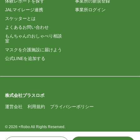
体験レポートを探す
事業所の新規登録
感激の手書きお礼状
職員の方々とても手際良く、明るい雰囲気の中、親
JALマイレージ連携
事業所ログイン
切に教えて頂きました。
ojiji
スケッターとは
2025/05/10 13:13
よくあるお問い合わせ
もんちゃんのおしゃべり相談
鈴木
＃初スケッター
室
りんりん
マスクを介護施設に届けよう
2025/04/28 11:00
公式LINEを追加する
Miku
主婦の初スケッター
もち
お手伝い内容だけ教えてくださるのでなく、気軽に
2025/03/12 05:34
話しかけてくださり、スタッフの方達と和気あいあ
いと話をしながらお手伝いができてとても楽しかっ
株式会社プラスロボ
運営会社
利用規約
プライバシーポリシー
ひまわり
© 2026 +Robo All Rights Reserved.
温かい雰囲気の中でお手伝いさせていただき、あり
がとうございました。