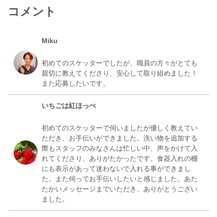
菅野美恵子
コメント
2026/02/05 09:45
暖かい春の訪れ
Miku
ふうせんたろう
初めてのスケッターでしたが、職員の方々がとても
2026/03/12 09:18
親切に教えてくださり、安心して取り組めました！
正月飾りと利用者さん
ふうせんたろう
いちごは紅ほっぺ
2026/01/01 08:51
初めてのスケッターで伺いましたが優しく教えてい
初 ラフターヨガに皆さん元気いっぱい
ただき、お手伝いができました。洗い物を追加する
佐藤智恵子
際もスタッフのみなさんは忙しい中、声をかけて入
2025/12/26 02:45
れてくださり、ありがたかったです。食器入れの棚
にも表示があって迷わないで入れる事ができまし
職員さんがステキなソエル
た。また伺ってお手伝いしたいと感じました。あた
むーさん
たかいメッセージまでいただき、ありがとうござい
2026/01/03 12:42