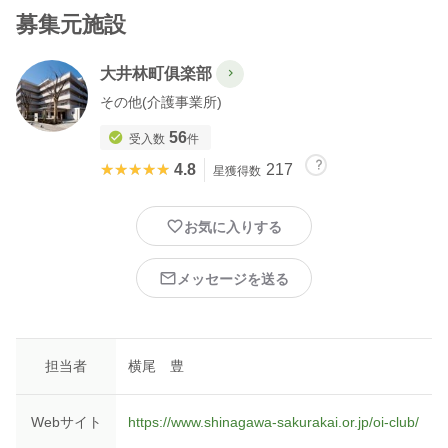
募集元施設
大井林町俱楽部
その他(介護事業所)
56
受入数
件
★★★★★
★★★★★
4.8
217
星獲得数
お気に入りする
メッセージを送る
担当者
横尾 豊
Webサイト
https://www.shinagawa-sakurakai.or.jp/oi-club/