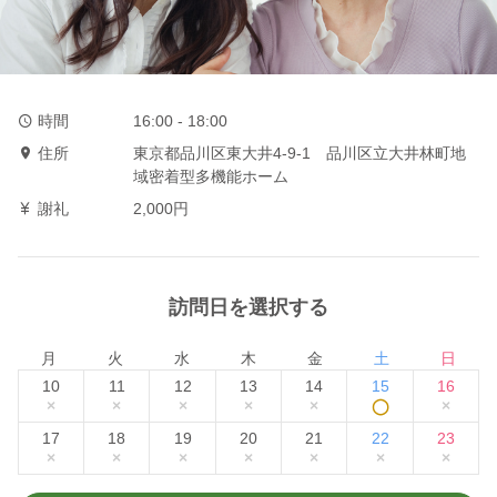
時間
16:00 - 18:00
住所
東京都品川区東大井4‐9‐1 品川区立大井林町地
域密着型多機能ホーム
謝礼
2,000円
訪問日を選択する
月
火
水
木
金
土
日
10
11
12
13
14
15
16
×
×
×
×
×
◯
×
17
18
19
20
21
22
23
×
×
×
×
×
×
×