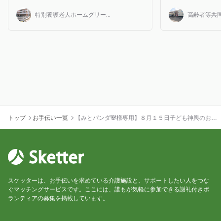
特別養護老人ホームグリー...
高齢者等共同
トップ
お手伝い一覧
【みとパンダ🐼様専用】８月１５日子ども神輿のお手
伝い
スケッターは、お手伝いを求めている介護施設と、サポートしたい人をつな
ぐマッチングサービスです。ここには、誰もが気軽に参加できる謝礼付きボ
ランティアの募集を掲載しています。