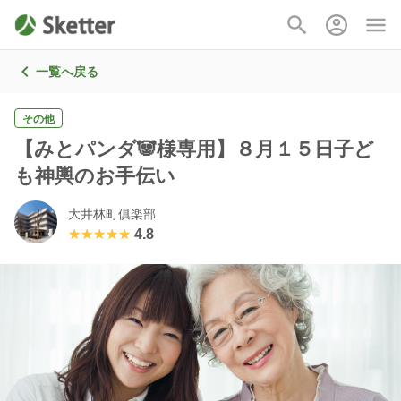
一覧へ戻る
その他
【みとパンダ🐼様専用】８月１５日子ど
も神輿のお手伝い
大井林町俱楽部
★★★★★
★★★★★
4.8