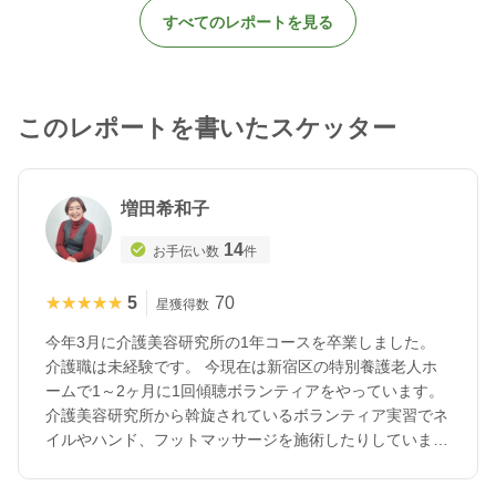
すべてのレポートを見る
このレポートを書いたスケッター
増田希和子
14
お手伝い数
件
★★★★★
★★★★★
5
70
星獲得数
今年3月に介護美容研究所の1年コースを卒業しました。
介護職は未経験です。 今現在は新宿区の特別養護老人ホ
ームで1～2ヶ月に1回傾聴ボランティアをやっています。
介護美容研究所から斡旋されているボランティア実習でネ
イルやハンド、フットマッサージを施術したりしていま
す。 よろしくお願いします。