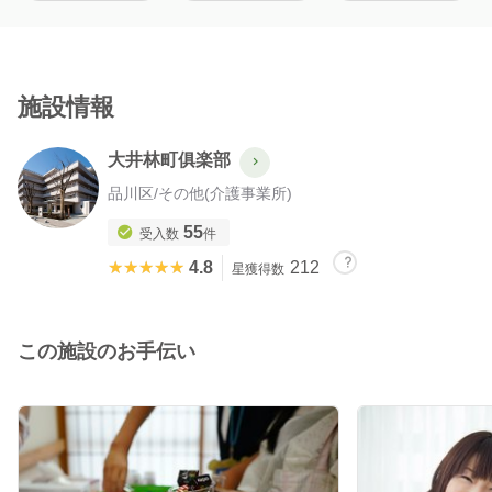
施設情報
大井林町俱楽部
品川区
/
その他(介護事業所)
55
受入数
件
★★★★★
★★★★★
4.8
212
星獲得数
この施設のお手伝い