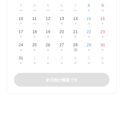
3
4
5
6
7
8
9
ー
ー
ー
ー
ー
×
×
10
11
12
13
14
15
16
×
×
×
×
×
×
×
17
18
19
20
21
22
23
×
×
×
×
×
×
×
24
25
26
27
28
29
30
×
×
×
×
満
×
×
31
1
2
3
4
5
6
×
×
×
×
×
×
×
全日程が満員です