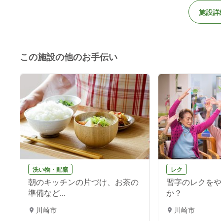
施設詳
この施設の他のお手伝い
洗い物・配膳
レク
朝のキッチンの片づけ、お茶の
習字のレクを
準備など...
か？
川崎市
川崎市