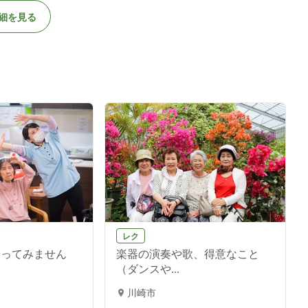
細を見る
レク
やってみません
楽器の演奏や歌、得意なこと
（ダンスや...
川崎市