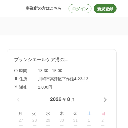
事業所の方はこちら
ログイン
新規登録
ブランシエールケア溝の口
時間
13:30 - 15:00
住所
川崎市高津区下作延4‐23‐13
謝礼
2,000円
2026
8
年
月
月
火
水
木
金
土
日
27
28
29
30
31
1
2
ー
ー
ー
ー
ー
ー
ー