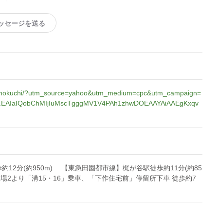
ッセージを送る
izonokuchi/?utm_source=yahoo&utm_medium=cpc&utm_campaign=
87.EAIaIQobChMIjIuMscTgggMV1V4PAh1zhwDOEAAYAiAAEgKxqv
12分(約950m) 【東急田園都市線】梶が谷駅徒歩約11分(約85
場2より「溝15・16」乗車、「下作住宅前」停留所下車 徒歩約7