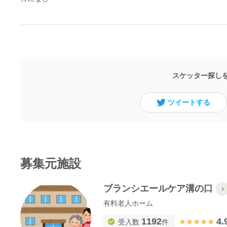
スケッター探し
ツイートする
募集元施設
ブランシエールケア溝の口
有料老人ホーム
1192
4.
★★★★★
★★★★★
受入数
件