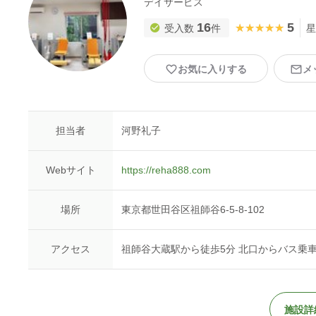
デイサービス
16
5
★★★★★
★★★★★
受入数
件
星
お気に入りする
メ
担当者
河野礼子
Webサイト
https://reha888.com
場所
東京都世田谷区祖師谷6-5-8-102
アクセス
祖師谷大蔵駅から徒歩5分 北口からバス乗
施設詳