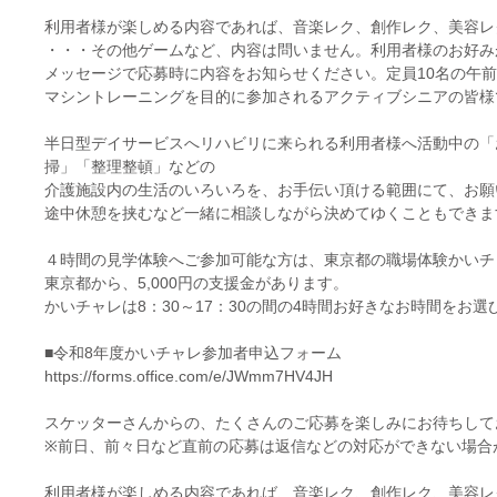
利用者様が楽しめる内容であれば、音楽レク、創作レク、美容レ
・・・その他ゲームなど、内容は問いません。利用者様のお好み
メッセージで応募時に内容をお知らせください。定員10名の午
マシントレーニングを目的に参加されるアクティブシニアの皆様
半日型デイサービスへリハビリに来られる利用者様へ活動中の「
掃」「整理整頓」などの
介護施設内の生活のいろいろを、お手伝い頂ける範囲にて、お願
途中休憩を挟むなど一緒に相談しながら決めてゆくこともできま
４時間の見学体験へご参加可能な方は、東京都の職場体験かいチ
東京都から、5,000円の支援金があります。
かいチャレは8：30～17：30の間の4時間お好きなお時間をお選
■令和8年度かいチャレ参加者申込フォーム
https://forms.office.com/e/JWmm7HV4JH
スケッターさんからの、たくさんのご応募を楽しみにお待ちして
※前日、前々日など直前の応募は返信などの対応ができない場合
利用者様が楽しめる内容であれば、音楽レク、創作レク、美容レ