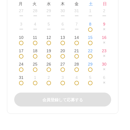
月
火
水
木
金
土
日
27
28
29
30
31
1
2
ー
ー
ー
ー
ー
ー
ー
3
4
5
6
7
8
9
ー
ー
ー
ー
ー
◯
×
10
11
12
13
14
15
16
◯
◯
◯
◯
◯
◯
×
17
18
19
20
21
22
23
◯
◯
◯
◯
◯
◯
×
24
25
26
27
28
29
30
◯
◯
◯
◯
◯
◯
×
31
1
2
3
4
5
6
◯
◯
◯
◯
◯
◯
×
会員登録して応募する