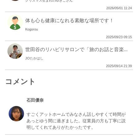
クリスマス生まれのゆきこさん
レク
2026/05/01 11:24
趣味や特技を活かして利用者様を楽しませて頂け
体も心も健康になれる素敵な場所です！
る方を募集しています！
15:00 - 16:30
1,000
Kogorou
2025/09/23 09:15
その他
半日型デイサービスの現場のサポートをして頂け
世田谷のリハビリサロンで「旅のお話と音楽...
る方を募集しています！
9:30 - 17:30
3,000
JOたかはし
2025/09/14 21:39
コメント
石田優奈
すごくアットホームでみなさん話しやすくて時間が
あっとゆう間に過ぎました。従業員の方も丁寧に説