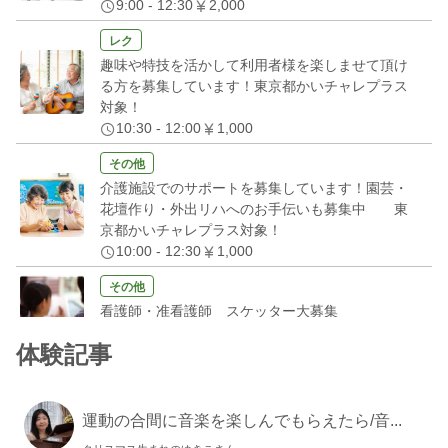
9:00 - 12:30
2,000
レク
趣味や特技を活かして利用者様を楽しませて頂け
る方を募集しています！東京都かいチャレプラス
対象！
10:30 - 12:00
1,000
その他
介護施設でのサポートを募集しています！園芸・
花壇作り・外出リハへのお手伝いも募集中 東
京都かいチャレプラス対象！
10:00 - 12:30
1,000
その他
看護師・准看護師 スケッター大募集
指定なし - 指定なし
1,000
体験記事
その他
レクリエーション・体操・ヨガ・音楽・手芸ワー
クショップ・美容・スケッター様大募集
運動の合間に音楽を楽しんでもらえたら/音...
9:00 - 12:00
2,000