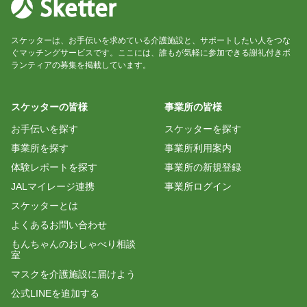
Kogorou
スケッターは、お手伝いを求めている介護施設と、サポートしたい人をつな
ぐマッチングサービスです。ここには、誰もが気軽に参加できる謝礼付きボ
お忙しい中丁寧にご対応してくださり、ありがとう
ランティアの募集を掲載しています。
ございました。
自分ができることを通じてお手伝いさせていただき
スケッターの皆様
事業所の皆様
ましたが、色々なことを知ることができ、とても有
意義な時間を過ごすことができました。
お手伝いを探す
スケッターを探す
器具も充実しており、室内も明るい雰囲気で素敵な
事業所を探す
事業所利用案内
場所でした。
体験レポートを探す
事業所の新規登録
JALマイレージ連携
事業所ログイン
美爪
スケッターとは
よくあるお問い合わせ
本日はお世話になりました。
美レク導入は初との事でしたので少し緊張もしまし
もんちゃんのおしゃべり相談
室
たが、スタッフの皆様が温かく迎えてくださりとて
もレクしやすい環境でした。
マスクを介護施設に届けよう
公式LINEを追加する