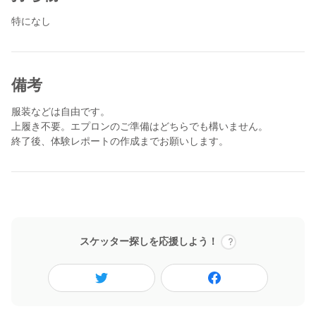
10：10 メニューの相談
特になし
10：30 買い物
11：00 調理
12：30 お皿洗い
13：00 報酬を受けとっていただき、終了です。
備考
3日前までにご応募いただけますと嬉しいです。
服装などは自由です。
上履き不要。エプロンのご準備はどちらでも構いません。
特に学生さんのボランティア体験にお勧めです。
終了後、体験レポートの作成までお願いします。
スケッター探しを応援しよう！