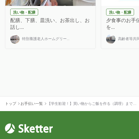
洗い物・配膳
洗い物・配膳
配膳、下膳、皿洗い、お茶出し、お
夕食事のお手伝
話し...
を...
特別養護老人ホームグリー...
高齢者等共同
トップ
お手伝い一覧
【学生歓迎！】買い物からご飯を作る（調理）までの
お手伝いをお願いします。