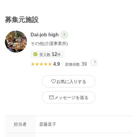
募集元施設
Dai-job high
その他(介護事業所)
12
受入数
件
★★★★★
★★★★★
4.9
39
星獲得数
お気に入りする
メッセージを送る
担当者
斎藤直子