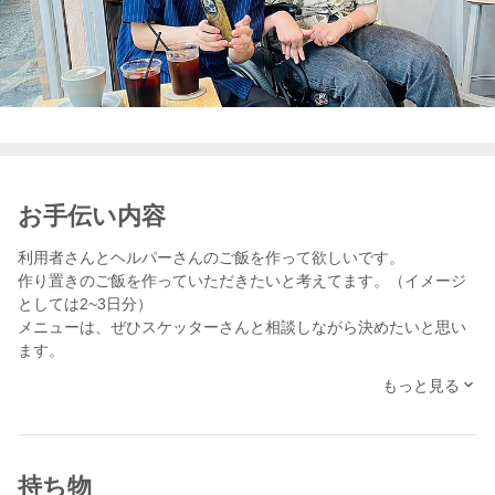
お手伝い内容
利用者さんとヘルパーさんのご飯を作って欲しいです。
作り置きのご飯を作っていただきたいと考えてます。（イメージ
としては2~3日分）
メニューは、ぜひスケッターさんと相談しながら決めたいと思い
ます。
「例えばこういうの得意です」とメニューの提案をしていただけ
もっと見る
ると嬉しいです。
終了後、体験レポートの作成までお願いします。
＜お手伝いの流れ＞
持ち物
10：00 挨拶、説明