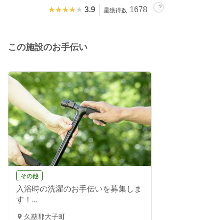
★★★★★
★★★★★
3.9
1678
星獲得数
この施設のお手伝い
その他
入浴時の洗濯のお手伝いを募集しま
す！...
久慈郡大子町