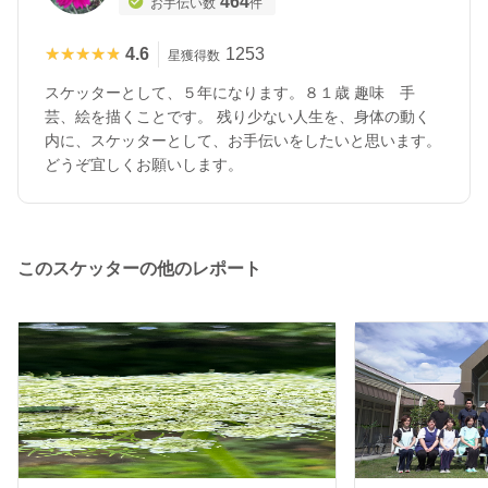
464
お手伝い数
件
★★★★★
★★★★★
4.6
1253
星獲得数
スケッターとして、５年になります。８１歳 趣味 手
芸、絵を描くことです。 残り少ない人生を、身体の動く
内に、スケッターとして、お手伝いをしたいと思います。
どうぞ宜しくお願いします。
このスケッターの他のレポート