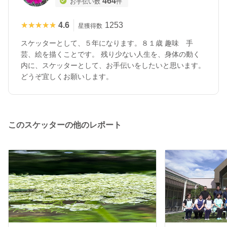
464
お手伝い数
件
★★★★★
★★★★★
4.6
1253
星獲得数
スケッターとして、５年になります。８１歳 趣味 手
芸、絵を描くことです。 残り少ない人生を、身体の動く
内に、スケッターとして、お手伝いをしたいと思います。
どうぞ宜しくお願いします。
このスケッターの他のレポート