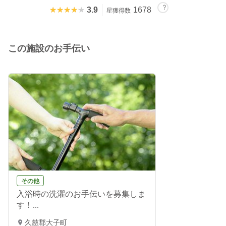
★★★★★
★★★★★
3.9
1678
星獲得数
この施設のお手伝い
その他
入浴時の洗濯のお手伝いを募集しま
す！...
久慈郡大子町