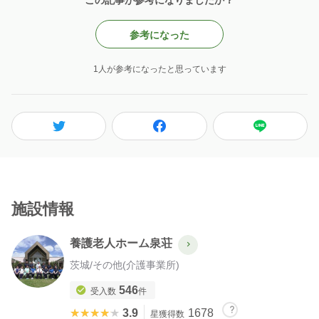
参考になった
1人が参考になったと思っています
施設情報
養護老人ホーム泉荘
茨城
/
その他(介護事業所)
546
受入数
件
★★★★★
★★★★★
3.9
1678
星獲得数