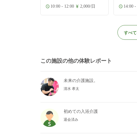
0
1,000/日
10:00 - 12:00
2,000/日
14:00 -
すべて
この施設の他の体験レポート
未来の介護施設。
清水 孝太
初めての入浴介護
退会済み