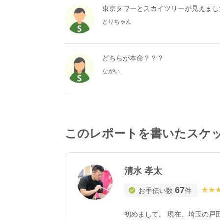
東京タワーとスカイツリーが見えまし
とりちゃん
どちらが本命？？？
ながい
このレポートを書いたスケ
清水 孝太
67
★★
★★
お手伝い数
件
初めまして。 現在、埼玉の戸