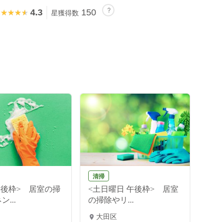
4.3
150
★★★★★
★★★★★
星獲得数
清掃
午後枠> 居室の掃
<土日曜日 午後枠> 居室
...
の掃除やリ...
大田区