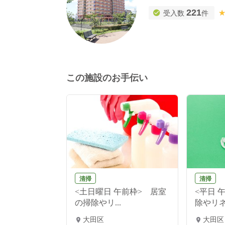
221
受入数
件
この施設のお手伝い
清掃
清掃
設での夏祭り
<土日曜日 午前枠> 居室
<平日 
...
の掃除やリ...
除やリネン
大田区
大田区