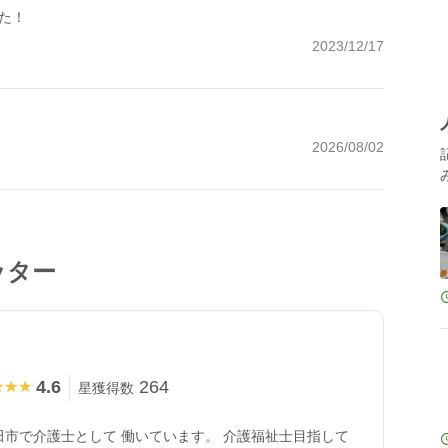
た！
2023/12/17
2026/08/02
ッター
4.6
264
★★★
★★★
星獲得数
田市で介護士として 働いています。 介護福祉士目指して