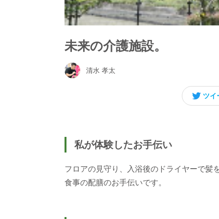
未来の介護施設。
清水 孝太
ツイ
私が体験したお手伝い
フロアの見守り、入浴後のドライヤーで髪
食事の配膳のお手伝いです。