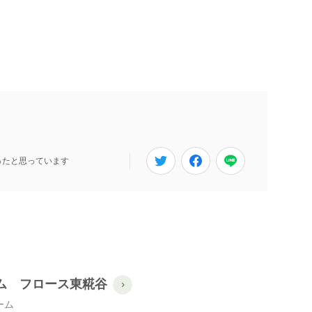
ったと思っています
ム フロース東糀谷
ーム