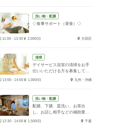
洗い物・配膳
◇食事サポート（昼食）◇
11:00 - 13:30
2,000/日
大田区
清掃
デイサービス浴室の清掃をお手
伝いいただける方を募集してい
ます
13:00 - 14:00
1,000/日
九州・沖縄
洗い物・配膳
配膳、下膳、皿洗い、お茶出
し、お話し相手などの補助業務
をお願いします！
12:30 - 14:00
1,500/日
千葉