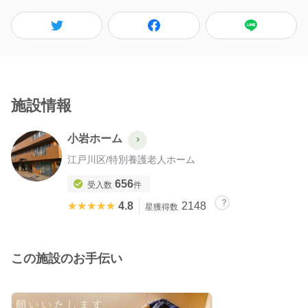
施設情報
小岩ホーム
江戸川区
/
特別養護老人ホーム
656
受入数
件
★★★★★
★★★★★
4.8
2148
星獲得数
この施設のお手伝い