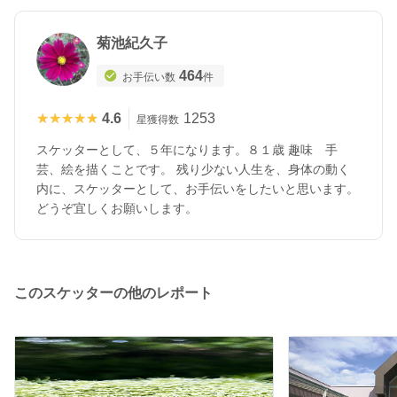
菊池紀久子
464
お手伝い数
件
★★★★★
★★★★★
4.6
1253
星獲得数
スケッターとして、５年になります。８１歳 趣味 手
芸、絵を描くことです。 残り少ない人生を、身体の動く
内に、スケッターとして、お手伝いをしたいと思います。
どうぞ宜しくお願いします。
このスケッターの他のレポート