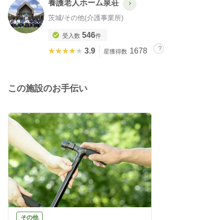
養護老人ホーム泉荘
茨城
/
その他(介護事業所)
546
受入数
件
★★★★★
★★★★★
3.9
1678
星獲得数
この施設のお手伝い
その他